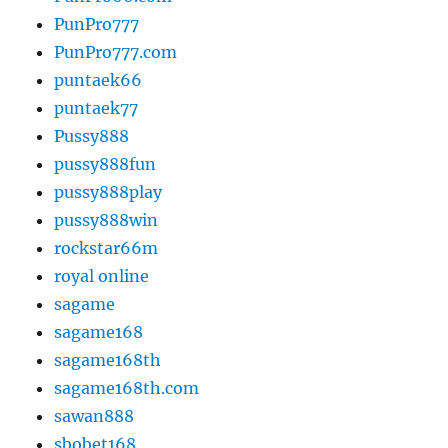
PunPro777
PunPro777.com
puntaek66
puntaek77
Pussy888
pussy888fun
pussy888play
pussy888win
rockstar66m
royal online
sagame
sagame168
sagame168th
sagame168th.com
sawan888
sbobet168