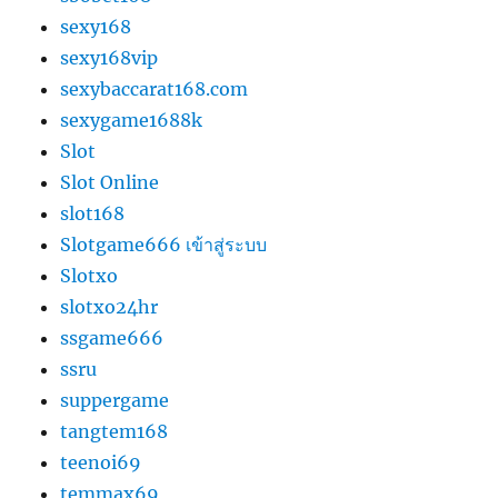
sexy168
sexy168vip
sexybaccarat168.com
sexygame1688k
Slot
Slot Online
slot168
Slotgame666 เข้าสู่ระบบ
Slotxo
slotxo24hr
ssgame666
ssru
suppergame
tangtem168
teenoi69
temmax69