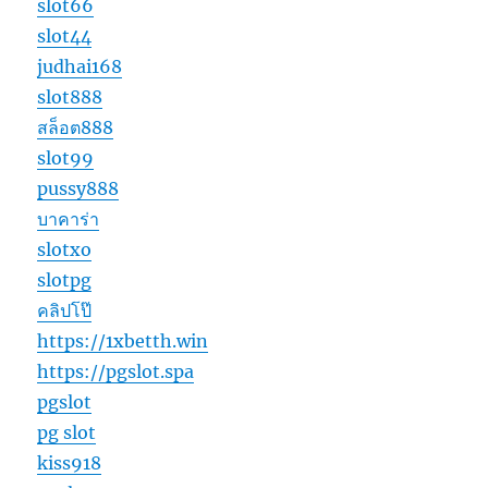
slot66
slot44
judhai168
slot888
สล็อต888
slot99
pussy888
บาคาร่า
slotxo
slotpg
คลิปโป๊
https://1xbetth.win
https://pgslot.spa
pgslot
pg slot
kiss918