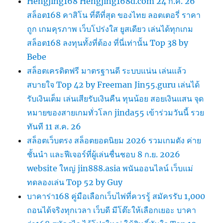
Hengjing168 Hengjing168d.com 24 ก.ค. 26
สล็อต168 คาสิโน ที่ดีที่สุด ของไทย ลอตเตอรี่ ราคา
ถูก เกมคุรภาพ เว็บโปร่งใส ยูสเดียว เล่นได้ทุกเกม
สล็อต168 ลงทุนทั้งที่ต้อง ที่นี่เท่านั้น Top 38 by
Bebe
สล็อตเครดิตฟรี มาตรฐานดี ระบบแน่น เล่นแล้ว
สบายใจ Top 42 by Freeman Jin55.guru เล่นได้
รับเงินเต็ม เล่นเสียรับเงินคืน ทุนน้อย สอยเงินแสน จุด
หมายของสายเกมทั่วโลก jinda55 เข้าร่วมวันนี้ รวย
ทันที 11 ส.ค. 26
สล็อตเว็บตรง สล็อตยอดนิยม 2026 รวมเกมดัง ค่าย
ชั้นนำ และฟีเจอร์ที่ผู้เล่นชื่นชอบ 8 ก.ย. 2026
website ใหญ่ jin888.asia พนันออนไลน์ เว็บแม่
ทดลองเล่น Top 52 by Guy
บาคาร่า168 คู่มือเลือกเว็บไพ่ที่ควรรู้ สมัครรับ 1,000
ถอนได้จริงทุกเวลา เว็บดี มีโต๊ะให้เลือกเยอะ บาคา