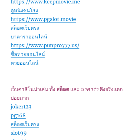
https://www.keepmovie.me
ดูหนังชนโรง
https://www.pgslot.movie
สล็อตเว็บตรง
บาคาร่าออนไลน์
https://www.punpro777.us/
ซื้อหวยออนไลน์
หวยออนไลน์
เว็บคาสิโนน่าเล่น ทั้ง
สล็อต
และ
บาคาร่า
ตึงจริงแตก
บ่อยมาก
joker123
pg168
สล็อตเว็บตรง
slot99