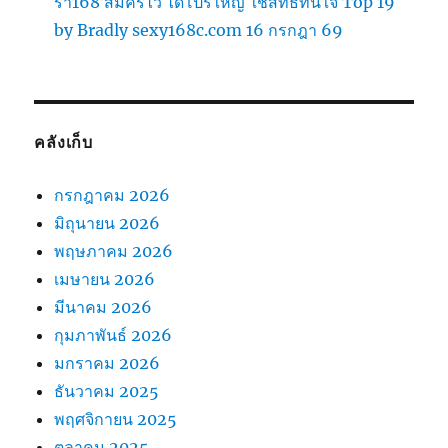
ร่า168 สมัครไว ได้โปรใหญ่ ใช้สิทธิ์ทันใจ Top 19
by Bradly sexy168c.com 16 กรกฎา 69
คลังเก็บ
กรกฎาคม 2026
มิถุนายน 2026
พฤษภาคม 2026
เมษายน 2026
มีนาคม 2026
กุมภาพันธ์ 2026
มกราคม 2026
ธันวาคม 2025
พฤศจิกายน 2025
ตุลาคม 2025