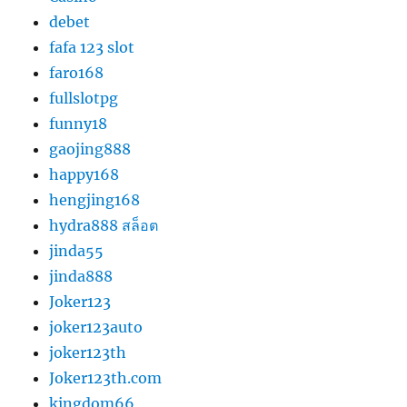
debet
fafa 123 slot
faro168
fullslotpg
funny18
gaojing888
happy168
hengjing168
hydra888 สล็อต
jinda55
jinda888
Joker123
joker123auto
joker123th
Joker123th.com
kingdom66