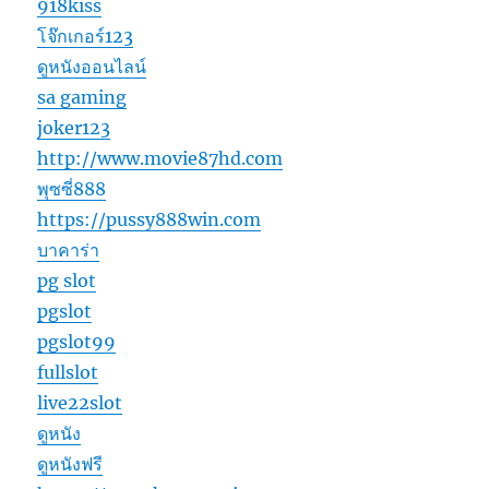
918kiss
โจ๊กเกอร์123
ดูหนังออนไลน์
sa gaming
joker123
http://www.movie87hd.com
พุซซี่888
https://pussy888win.com
บาคาร่า
pg slot
pgslot
pgslot99
fullslot
live22slot
ดูหนัง
ดูหนังฟรี