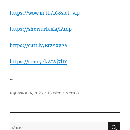
https://wow.in.th/168slot-vip
https://shorturl.asia/lAtdp
https://cutt.ly/RrzAxyAa
https://t.co/5gkWWj7l1Y
…
เขียน
หมวด
ป้าย
พฤษภาคม 14, 2025
168slot
slot168
เมื่อ
หมู่
กำกับ
ค้นห
ค้นหา: