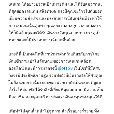
เล่นเกมได้อย่างบรรลุเป้าหมายคุ้ม และได้รับสมรรถนะ
ที่สุดยอด เล่นเกม สล็อต168 ตรงนี้คุณจะว้าวไปกับยอด
เยี่ยมความสำเร็จ และประสบการณ์อันเพลินที่จะทำให้
การเล่นเกมนั้นคุ้มค่า คุณลอง manage เวลาแบ่งสรร
ให้ก็ดีแล้วคุณจะได้รับเงินรางวัลคุณภาพการบรรลุเป้า
หมายและก็มีประสบการณ์มากขึ้นด้วย
และก็นี่เป็นเทคนิคที่เรานำมาฝากกันเกี่ยวกับการโกย
เงินเข้ากระเป๋าในลักษณะของการเล่นเกมสล็อต
ออนไลน์ แนะนำว่ามาตรงนี้
slot168
เว็บไซต์ที่มีครบ
วงจรมีประสิทธิภาพสูง รวมทั้งยังมีเงินรางวัลให้กับคุณ
ไม่ยั้ง นอกจากนั้นระบบของพวกเรายังเป็นระบบที่ดูแล
ตั้งใจให้สมาชิกได้รับสิ่งที่เยี่ยมที่สุด admin มีความเป็น
มืออาชีพ คอยดูแลบริหารจัดแจงเงินลงทุนของคุณให้ดี
เพื่อทำให้คุณล้ำหน้าไปสู่ความสำเร็จอย่างร่ำรวย ทั้ง