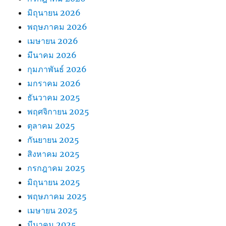
มิถุนายน 2026
พฤษภาคม 2026
เมษายน 2026
มีนาคม 2026
กุมภาพันธ์ 2026
มกราคม 2026
ธันวาคม 2025
พฤศจิกายน 2025
ตุลาคม 2025
กันยายน 2025
สิงหาคม 2025
กรกฎาคม 2025
มิถุนายน 2025
พฤษภาคม 2025
เมษายน 2025
มีนาคม 2025