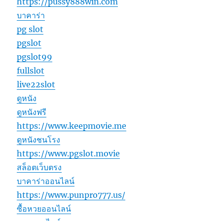
https://pussy888win.com
บาคาร่า
pg slot
pgslot
pgslot99
fullslot
live22slot
ดูหนัง
ดูหนังฟรี
https://www.keepmovie.me
ดูหนังชนโรง
https://www.pgslot.movie
สล็อตเว็บตรง
บาคาร่าออนไลน์
https://www.punpro777.us/
ซื้อหวยออนไลน์