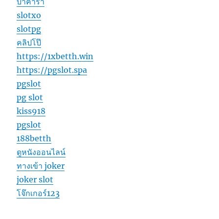
บาคาร่า
slotxo
slotpg
คลิปโป๊
https://1xbetth.win
https://pgslot.spa
pgslot
pg slot
kiss918
pgslot
188betth
ดูหนังออนไลน์
ทางเข้า joker
joker slot
โจ๊กเกอร์123