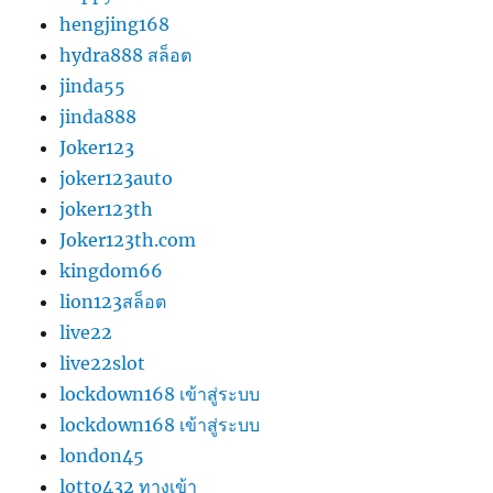
hengjing168
hydra888 สล็อต
jinda55
jinda888
Joker123
joker123auto
joker123th
Joker123th.com
kingdom66
lion123สล็อต
live22
live22slot
lockdown168 เข้าสู่ระบบ
lockdown168 เข้าสู่ระบบ
london45
lotto432 ทางเข้า