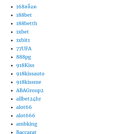
168สล็อต
188bet
188betth
1xbet
1xbit1
77UFA
888pg
918Kiss
918kissauto
918kissme
ABAGroup2
allbet24hr
alot66
alot666
ambking
Baccarat