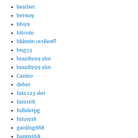
bestbet
betway
bh99
bitcoin
bkkwin เครดิตฟรี
bng55
brazil999 slot
brazil999 slot
Casino
debet
fafa 123 slot
faro168
fullslotpg
funny18
gaojing888
happy168