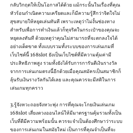
กลับวิกฤตให้เป็นโอกาสได้ด้วย แม้กระนั้นในเรื่องที่คุณ
หัวร้อนกำเนิดความเครียดและก็มีความรู้สึกว่าจิตใจไม่
สุขสบายให้หยุดเล่นทันที เพราะเหตุว่าไม่งั้นช่องทาง
สำหรับเพื่อการทำเงินแล้วก็ทุจริตในกระเป๋าของคุณจะ
หยุดลงทันที ด้วยเหตุว่าคุณไม่สามารถที่จะตกลงใจได้
อย่างเด็ดขาด ทั้งแบบรวมทั้งระบบของการเล่นเกมที่
เว็บไซต์นี้ 168slot ยังเป็นเว็บไซต์ที่มีความคุ้มค่ามี
ประสิทธิภาพสูง รวมทั้งยังได้รับการการันตีเงินรางวัล
จากการเล่นเกมตรงนี้อีกด้วยเมื่อคุณสมัครเป็นสมาชิกก็
ลุ้นรับเงินรางวัลกันได้เลย และคุณควรจะมีสติในการ
เล่นเกมทุกคราว
3.รู้จังหวะถอยจังหวะพุ่ง การที่คุณจะโกยเงินเล่นเกม
168slot เสี่ยงดวงออนไลน์ให้มีมาตรฐานคุ้มรวมทั้งเป็น
เว็บที่ดีมีความพร้อมนั้น ควรจะจำเป็นต้องศึกษาว่าระบบ
ของการเล่นเกมในสมัยใหม่ เป็นการที่คุณจำเป็นที่จะ