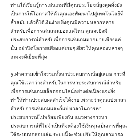
ท่านได้เรียนรู้การเล่นเกมที่มีคุณประโยชน์สูงสุดทั้งยัง
เป็นการให้โอกาสให้ตัวคุณเองพัฒนาไปสู่เทคโนโลยีที่
ล้ำสมัย แล้วก็ได้เงินง่าย ยิ่งคุณมีความหลากหลาย
สำหรับเพื่อการเล่นเกมเยอะแค่ไหน คุณจะยิ่งมี
ประสบการณ์สำหรับเพื่อการเล่นเกมมากมายเพียงแค่
นั้น อย่าปิดโอกาสเพียงแค่เกมๆเดียวให้คุณลองหลายๆ
เกมจะดีเยี่ยมที่สุด
5.ทำความเข้าใจรวมทั้งหาประสบการณ์อยู่เสมอ การที่
คุณใช้เวลาว่างสำหรับในการหาประสบการณ์สำหรับ
เพื่อการเล่นเกมสล็อตออนไลน์อย่างต่อเนื่องแจะยิ่ง
ทำให้ท่านประสบผลสำเร็จได้ง่าย เพราะว่าคุณแบ่งเวลา
สำหรับการเล่นเกมและก็แบ่งเวลาในการหา
ประสบการณ์ไปพร้อมเพียงกัน แนวทางการหา
ประสบการณ์ที่ไม่จำเป็นที่จะต้องใช้เงินทุนเป็นการที่คุณ
ใช้ระบบทดสอบเล่น ระบบนี้จะช่วยปรับให้คุณสามารถ