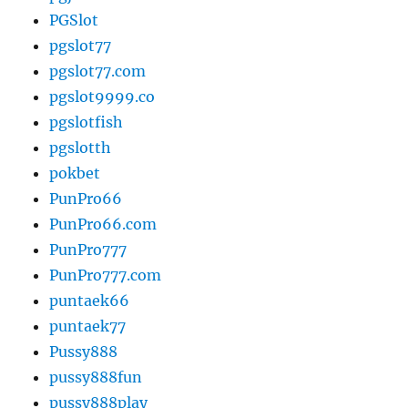
PGSlot
pgslot77
pgslot77.com
pgslot9999.co
pgslotfish
pgslotth
pokbet
PunPro66
PunPro66.com
PunPro777
PunPro777.com
puntaek66
puntaek77
Pussy888
pussy888fun
pussy888play