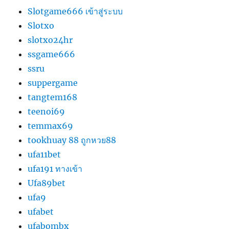
Slotgame666 เข้าสู่ระบบ
Slotxo
slotxo24hr
ssgame666
ssru
suppergame
tangtem168
teenoi69
temmax69
tookhuay 88 ถูกหวย88
ufa11bet
ufa191 ทางเข้า
Ufa89bet
ufa9
ufabet
ufabombx