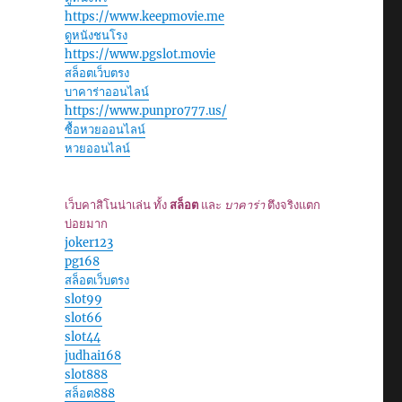
https://www.keepmovie.me
ดูหนังชนโรง
https://www.pgslot.movie
สล็อตเว็บตรง
บาคาร่าออนไลน์
https://www.punpro777.us/
ซื้อหวยออนไลน์
หวยออนไลน์
เว็บคาสิโนน่าเล่น ทั้ง
สล็อต
และ
บาคาร่า
ตึงจริงแตก
บ่อยมาก
joker123
pg168
สล็อตเว็บตรง
slot99
slot66
slot44
judhai168
slot888
สล็อต888