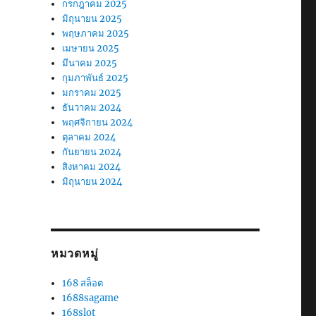
กรกฎาคม 2025
มิถุนายน 2025
พฤษภาคม 2025
เมษายน 2025
มีนาคม 2025
กุมภาพันธ์ 2025
มกราคม 2025
ธันวาคม 2024
พฤศจิกายน 2024
ตุลาคม 2024
กันยายน 2024
สิงหาคม 2024
มิถุนายน 2024
หมวดหมู่
168 สล็อต
1688sagame
168slot