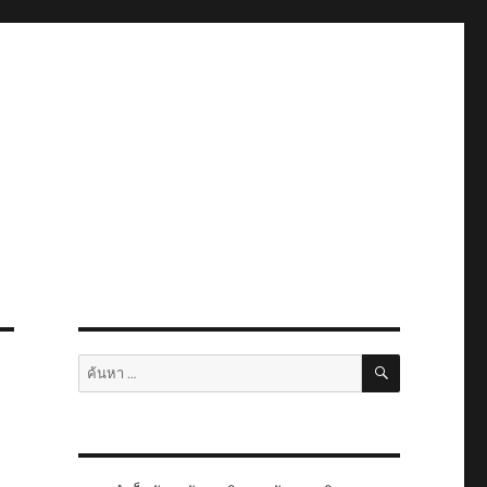
ค้นหา
ค้นหา: