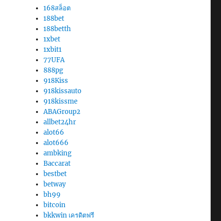
168สล็อต
188bet
188betth
1xbet
1xbit1
77UFA
888pg
918Kiss
918kissauto
918kissme
ABAGroup2
allbet24hr
alot66
alot666
ambking
Baccarat
bestbet
betway
bh99
bitcoin
bkkwin เครดิตฟรี