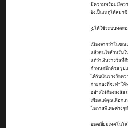
มีความพร้อมมีความ
ยังเป็นเหตุให้สมาช
3.ให้ใช้ระบบทดสอบ
เนื่องจากว่าในขณ
แล้วสนใจสำหรับในก
แต่ว่าเงินรางวัลที่ด
กำหนดอีกด้วย รูป
ได้รับเงินรางวัล
ก่ายกองที่จะทำให้
อย่างไม่ต้องสงสัย 
เพียงแค่คุณเลือกเก
โอกาสพิเศษต่างๆสำ
ยอดเยี่ยมเทคโนโล