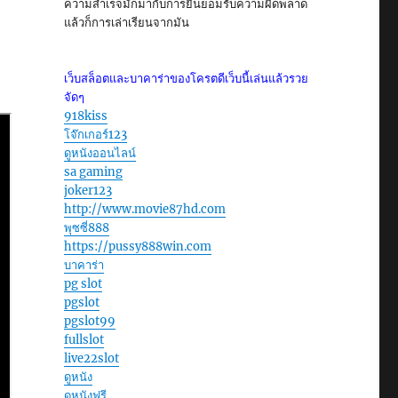
ความสำเร็จมักมากับการยินยอมรับความผิดพลาด
แล้วก็การเล่าเรียนจากมัน
เว็บสล็อตและบาคาร่าของโครตดีเว็บนี้เล่นแล้วรวย
จัดๆ
918kiss
โจ๊กเกอร์123
ดูหนังออนไลน์
sa gaming
joker123
http://www.movie87hd.com
พุซซี่888
https://pussy888win.com
บาคาร่า
pg slot
pgslot
pgslot99
fullslot
live22slot
ดูหนัง
ดูหนังฟรี