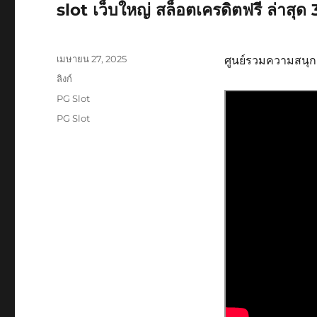
slot เว็บใหญ่ สล็อตเครดิตฟรี ล่าสุด
เขียน
เมษายน 27, 2025
ศูนย์รวมความสนุก
เมื่อ
รูป
ลิงก์
แบบ
หมวด
PG Slot
เรื่อง
หมู่
ป้าย
PG Slot
กำกับ