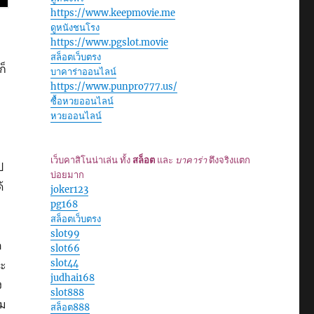
https://www.keepmovie.me
ดูหนังชนโรง
https://www.pgslot.movie
สล็อตเว็บตรง
ก็
บาคาร่าออนไลน์
https://www.punpro777.us/
บ
ซื้อหวยออนไลน์
หวยออนไลน์
เว็บคาสิโนน่าเล่น ทั้ง
สล็อต
และ
บาคาร่า
ตึงจริงแตก
ป
บ่อยมาก
้
joker123
pg168
สล็อตเว็บตรง
slot99
ต
slot66
slot44
ละ
judhai168
ง
slot888
าม
สล็อต888