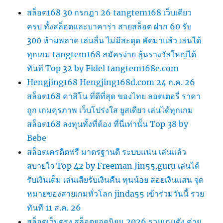
สล็อต168 30 กรกฎา 26 tangtem168 เว็บเดียว
ครบ ทั้งสล็อตและบาคาร่า สายสล็อต ฝาก 60 รับ
300 ห้ามพลาด เล่นลื่น ไม่มีสะดุด คัดมาแล้ว เล่นได้
ทุกเกม tangtem168 สมัครง่าย ลุ้นรางวัลใหญ่ได้
ทันที Top 32 by Fidel tangtem168e.com
Hengjing168 Hengjing168d.com 24 ก.ค. 26
สล็อต168 คาสิโน ที่ดีที่สุด ของไทย ลอตเตอรี่ ราคา
ถูก เกมคุรภาพ เว็บโปร่งใส ยูสเดียว เล่นได้ทุกเกม
สล็อต168 ลงทุนทั้งที่ต้อง ที่นี่เท่านั้น Top 38 by
Bebe
สล็อตเครดิตฟรี มาตรฐานดี ระบบแน่น เล่นแล้ว
สบายใจ Top 42 by Freeman Jin55.guru เล่นได้
รับเงินเต็ม เล่นเสียรับเงินคืน ทุนน้อย สอยเงินแสน จุด
หมายของสายเกมทั่วโลก jinda55 เข้าร่วมวันนี้ รวย
ทันที 11 ส.ค. 26
สล็อตเว็บตรง สล็อตยอดนิยม 2026 รวมเกมดัง ค่าย