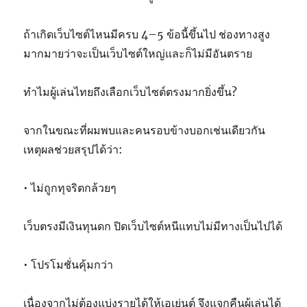
ถ้าเกิดเว็บไซต์ไหนมีครบ 4–5 ข้อนี้ขึ้นไป ช่องทางสูง
มากมายว่าจะเป็นเว็บไซต์ใหญ่และก็ไม่มีอันตราย
ทำไมผู้เล่นไทยถึงเลือกเว็บไซต์ตรงมากยิ่งขึ้น?
จากในขณะที่ผมพบและคนรอบข้างบอกเช่นเดียวกัน
เหตุผลช่วยสรุปได้ว่า:
• ไม่ถูกทุจริตกล้วยๆ
เว็บตรงมีเงินทุนดก ปิดเว็บไซต์หนีแทบไม่มีทางเป็นไปได้
• โปรโมชั่นคุ้มกว่า
เนื่องจากไม่ต้องแบ่งรายได้ให้เอเย่นต์ จึงแจกคืนผู้เล่นได้