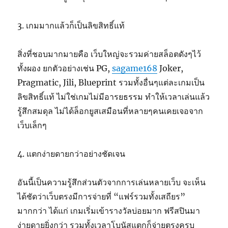
3. เกมมากแล้วก็เป็นลิขสิทธิ์แท้
สิ่งที่ชอบมากมายคือ เว็บใหญ่จะรวมค่ายสล็อตดังๆไว้
ทั้งผอง ยกตัวอย่างเช่น PG,
sagame168
Joker,
Pragmatic, Jili, Blueprint รวมทั้งอื่นๆแต่ละเกมเป็น
ลิขสิทธิ์แท้ ไม่ใช่เกมไม่มีอารยธรรม ทำให้เวลาเล่นแล้ว
รู้สึกสมดุล ไม่ได้ล็อกยูสเสมือนที่หลายๆคนเคยเจอจาก
เว็บเล็กๆ
4. แตกง่ายดายกว่าอย่างชัดเจน
อันนี้เป็นความรู้สึกส่วนตัวจากการเล่นหลายเว็บ จะเห็น
ได้ชัดว่าเว็บตรงมีการจ่ายที่ “แฟร์รวมทั้งเสถียร”
มากกว่า ได้แก่ เกมเริ่มเข้ารางวัลบ่อยมาก ฟรีสปินมา
ง่ายดายยิ่งกว่า รวมทั้งเวลาโบนัสแตกก็จ่ายตรงครบ