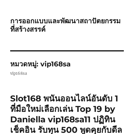
การออกแบบและพัฒนาสถาปัตยกรรม
ที่สร้างสรรค์
หมวดหมู่:
vip168sa
vip168sa
Slot168 พนันออนไลน์อันดับ 1
ที่มือใหม่เลือกเล่น Top 19 by
Daniella vip168sa11 ปฏิทิน
เช็คอิน รับทุน 500 พูดคุยกับดีล