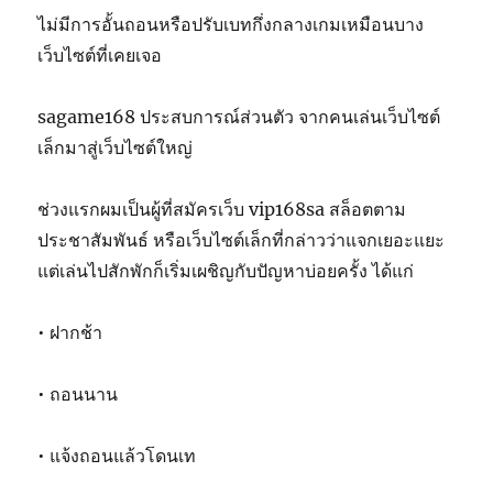
ไม่มีการอั้นถอนหรือปรับเบทกึ่งกลางเกมเหมือนบาง
เว็บไซต์ที่เคยเจอ
sagame168 ประสบการณ์ส่วนตัว จากคนเล่นเว็บไซต์
เล็กมาสู่เว็บไซต์ใหญ่
ช่วงแรกผมเป็นผู้ที่สมัครเว็บ vip168sa สล็อตตาม
ประชาสัมพันธ์ หรือเว็บไซต์เล็กที่กล่าวว่าแจกเยอะแยะ
แต่เล่นไปสักพักก็เริ่มเผชิญกับปัญหาบ่อยครั้ง ได้แก่
• ฝากช้า
• ถอนนาน
• แจ้งถอนแล้วโดนเท