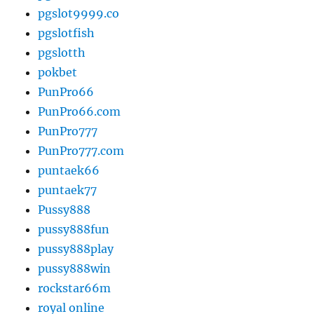
pgslot9999.co
pgslotfish
pgslotth
pokbet
PunPro66
PunPro66.com
PunPro777
PunPro777.com
puntaek66
puntaek77
Pussy888
pussy888fun
pussy888play
pussy888win
rockstar66m
royal online