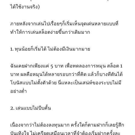
ได้ใช้งานจริง)
ภายหลังจากเล่นไปเรื่อยๆก็เริ่มเห็นจุดเด่นหลายแบบที่
ทำให้การเล่นสล็อตง่ายขึ้นกว่าเดิมมาก
1. ทุนน้อยก็เริ่มได้ ไม่ต้องมีเงินมากมาย
ฉันเคยฝากเพียงแค่ 5 บาท เพื่อทดลองการหมุน สล็อต 1
บาท ผลคือหมุนได้หลายรอบกว่าที่คิด แล้วก็บางทีดันได้
โบนัสแบบไม่ตั้งตัวด้วย นี่แหละเป็นเสน่ห์ของระบบไม่มี
อย่างต่ำ
2. เล่นแบบไม่บีบคั้น
เนื่องจากว่าไม่ต้องลงทุนมาก ครั้งใดก็ตามฝากก็เลยรู้สึก
บันเทิงใจ ไม่เครียดเสมือนเวลาที่จำต้องเริ่มฝากครั้งละ