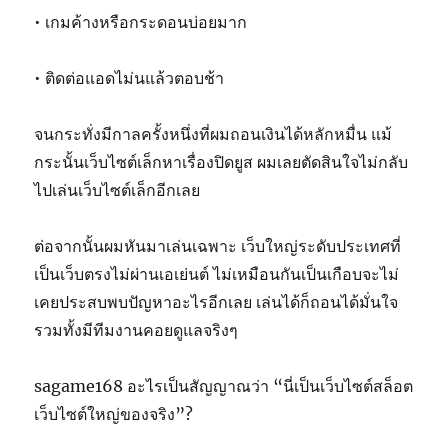
• เกมค้างหรือกระดอนบ่อยมาก
• ติดต่อแอดไม่นแล้วตอบช้า
จนกระทั่งมีกาลครั้งหนึ่งที่ผมถอนเงินได้หลักหมื่น แม้
กระนั้นเว็บไซต์เล็กหาเรื่องปิดยูส ผมเลยตัดสินใจไม่กลับ
ไปเล่นเว็บไซต์เล็กอีกเลย
ต่อจากนั้นผมหันมาเล่นเฉพาะ เว็บใหญ่ระดับประเทศที่
เป็นเว็บตรงไม่ผ่านเอเย่นต์ ไม่เหมือนกันเป็นเกือบจะไม่
เคยประสบพบปัญหาอะไรอีกเลย เล่นได้ก็ถอนได้มั่นใจ
รวมทั้งมีทีมงานคอยดูแลจริงๆ
sagame168 อะไรเป็นสัญญาณว่า “นี่เป็นเว็บไซต์สล็อต
เว็บไซต์ใหญ่ของจริง”?