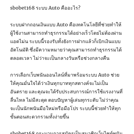
sbobet168 ระบบ Auto คืออะไร?
ระบบฝากถอนเงินแบบ Auto คือเทคโนโลยีที่ช่วยทำให้
ผู้ใช้งานสามารถทำธุรกรรมได้อย่างเร็วโดยไม่ต้องผ่าน
แอดไม่น ระบบนี้รองรับทั้งยังการฝากแล้วก็เบิกเงินแบบ
อัตโนมัติ ซึ่งมีความหมายว่าคุณสามารถทำธุรกรรมได้
ตลอดเวลา ไม่ว่าจะเป็นกลางวันหรือช่วงกลางคืน
การเลือกเว็บพนันออนไลน์ที่มาพร้อมระบบ Auto ช่วย
ให้คุณมั่นใจได้ว่าเงินทุกบาททุกสตางค์จะไม่เป็น
อันตราย และคุณจะได้รับประสบการณ์การใช้แรงงานที่
ลื่นไหล ไม่มีสะดุด ตอบปัญหาผู้เล่นทุกระดับ ไม่ว่าคุณ
จะเป็นนักพนันมือใหม่หรือมือโปร ระบบนี้ช่วยทำให้ทุก
ขั้นตอนสะดวกรวมทั้งง่ายขึ้น
sbobet168 กระบวนการสมัครเป็นสมาชิกเว็บไซต์พนัน