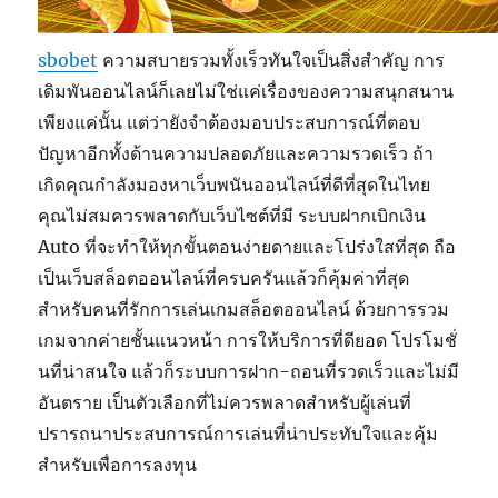
sbobet
ความสบายรวมทั้งเร็วทันใจเป็นสิ่งสำคัญ การ
เดิมพันออนไลน์ก็เลยไม่ใช่แค่เรื่องของความสนุกสนาน
เพียงแค่นั้น แต่ว่ายังจำต้องมอบประสบการณ์ที่ตอบ
ปัญหาอีกทั้งด้านความปลอดภัยและความรวดเร็ว ถ้า
เกิดคุณกำลังมองหาเว็บพนันออนไลน์ที่ดีที่สุดในไทย
คุณไม่สมควรพลาดกับเว็บไซต์ที่มี ระบบฝากเบิกเงิน
Auto ที่จะทำให้ทุกขั้นตอนง่ายดายและโปร่งใสที่สุด ถือ
เป็นเว็บสล็อตออนไลน์ที่ครบครันแล้วก็คุ้มค่าที่สุด
สำหรับคนที่รักการเล่นเกมสล็อตออนไลน์ ด้วยการรวม
เกมจากค่ายชั้นแนวหน้า การให้บริการที่ดียอด โปรโมชั่
นที่น่าสนใจ แล้วก็ระบบการฝาก-ถอนที่รวดเร็วและไม่มี
อันตราย เป็นตัวเลือกที่ไม่ควรพลาดสำหรับผู้เล่นที่
ปรารถนาประสบการณ์การเล่นที่น่าประทับใจและคุ้ม
สำหรับเพื่อการลงทุน