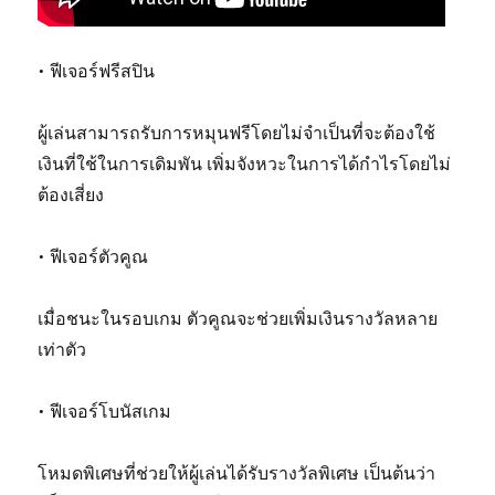
• ฟีเจอร์ฟรีสปิน
ผู้เล่นสามารถรับการหมุนฟรีโดยไม่จำเป็นที่จะต้องใช้
เงินที่ใช้ในการเดิมพัน เพิ่มจังหวะในการได้กำไรโดยไม่
ต้องเสี่ยง
• ฟีเจอร์ตัวคูณ
เมื่อชนะในรอบเกม ตัวคูณจะช่วยเพิ่มเงินรางวัลหลาย
เท่าตัว
• ฟีเจอร์โบนัสเกม
โหมดพิเศษที่ช่วยให้ผู้เล่นได้รับรางวัลพิเศษ เป็นต้นว่า