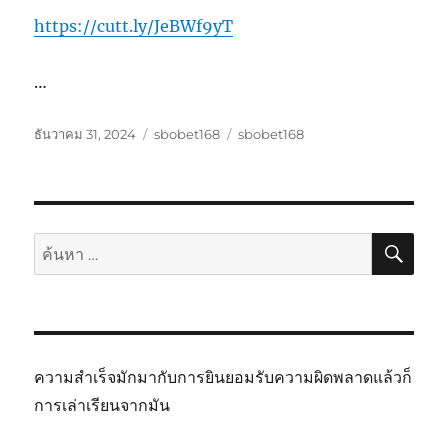
https://cutt.ly/JeBWf9yT
…
เขียน
หมวด
ป้าย
ธันวาคม 31, 2024
sbobet168
sbobet168
เมื่อ
หมู่
กำกับ
ค้นห
ค้นหา:
ความสำเร็จมักมากับการยินยอมรับความผิดพลาดแล้วก็
การเล่าเรียนจากมัน