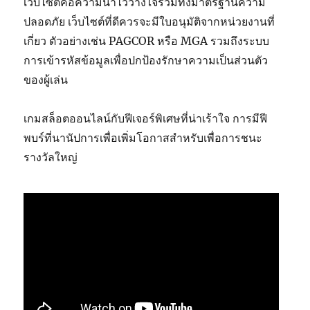
เว็บไซต์คือความน่าไว้วางใจรวมทั้งมาตรฐานความ
ปลอดภัย เว็บไซต์ที่ดีควรจะมีใบอนุมัติจากหน่วยงานที่
เกี่ยว ตัวอย่างเช่น PAGCOR หรือ MGA รวมถึงระบบ
การเข้ารหัสข้อมูลเพื่อปกป้องรักษาความเป็นส่วนตัว
ของผู้เล่น
เกมสล็อตออนไลน์กับฟีเจอร์พิเศษที่น่าเร้าใจ การมีฟี
พบร์ที่นานัปการเพื่อเพิ่มโอกาสสำหรับเพื่อการชนะ
รางวัลใหญ่