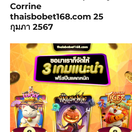
Corrine
thaisbobet168.com 25
กุมภา 2567