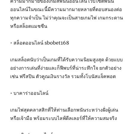
ความมากมายของเกมส์พนันออนไลน์ เว็บไซต์พนัน
ออนไลน์ในขณะนี้มีความมากมายหลายที่ตอบสนองต่อ
ทุกความจำเป็น ไม่ว่าคุณจะเป็นสายเกมไพ่ เกมกระดาน
หรือสล็อตแมชชีน
• สล็อตออนไลน์ sbobet168
เกมสล็อตนับว่าเป็นเกมที่ได้รับความนิยมสูงสุด ด้วยแบบ
อย่างการเล่นที่ง่ายและก็ฟีพบร์ที่น่าระทึกใจ ยกตัวอย่าง
เช่น ฟรีสปิน ตัวคูณเงินรางวัล รวมทั้งโบนัสแจ็คพอต
• บาคาร่าออนไลน์
เกมไพ่สุดคลาสสิกที่ให้ท่านเลือกพนันระหว่างฝั่งผู้เล่น
หรือเจ้ามือ พร้อมระบบไลฟ์ดีลเลอร์ที่ให้ความสมจริง