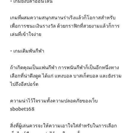
• เกมยิงปลาออนไลน์
เกมที่ผสมความสนุกสนานร่าเริงแล้วก็โอกาสสำหรับ
เพื่อการชนะเงินรางวัล ด้วยกราฟิกที่สวยงามแล้วก็การ
เล่นที่เข้าใจง่าย
• เกมเดิมพันกีฬา
ถ้าเกิดคุณเป็นแฟนกีฬา การพนันกีฬาก็เป็นอีกหนึ่งทาง
เลือกที่น่าดึงดูด ได้แก่ แทงบอล บาสเก็ตบอล และยังรวม
ไปถึงอีสปอร์ต
ความน่าไว้ใจรวมทั้งความปลอดภัยของเว็บ
sbobet168
สิ่งที่ผู้เล่นควรจะให้ความเอาใจใส่สำหรับในการเลือก