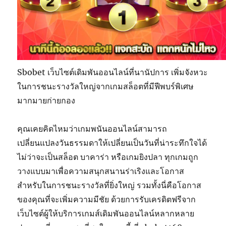
Sbobet เว็บไซต์เดิมพันออนไลน์ที่นานัปการ เพิ่มจังหวะ
ในการชนะรางวัลใหญ่จากเกมสล็อตที่มีฟีพบร์พิเศษ
มากมายก่ายกอง
คุณเคยคิดไหมว่าเกมพนันออนไลน์สามารถ
เปลี่ยนแปลงวันธรรมดาให้เปลี่ยนเป็นวันที่น่าระทึกใจได้
ไม่ว่าจะเป็นสล็อต บาคาร่า หรือเกมยิงปลา ทุกเกมถูก
วางแบบมาเพื่อความสนุกสนานร่าเริงและโอกาส
สำหรับในการชนะรางวัลที่ยิ่งใหญ่ รวมทั้งนี่คือโอกาส
ของคุณที่จะเพิ่มความมีชัย ด้วยการรับเครดิตฟรีจาก
เว็บไซต์ผู้ให้บริการเกมส์เดิมพันออนไลน์หลากหลาย