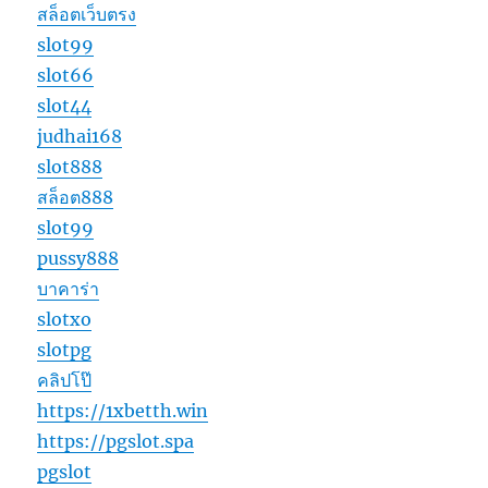
สล็อตเว็บตรง
slot99
slot66
slot44
judhai168
slot888
สล็อต888
slot99
pussy888
บาคาร่า
slotxo
slotpg
คลิปโป๊
https://1xbetth.win
https://pgslot.spa
pgslot