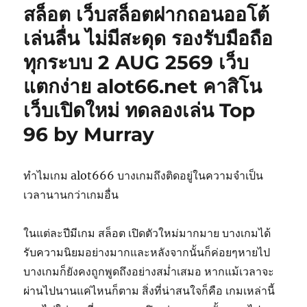
สล็อต เว็บสล็อตฝากถอนออโต้
เล่นลื่น ไม่มีสะดุด รองรับมือถือ
ทุกระบบ 2 AUG 2569 เว็บ
แตกง่าย alot66.net คาสิโน
เว็บเปิดใหม่ ทดลองเล่น Top
96 by Murray
ทำไมเกม alot666 บางเกมถึงติดอยู่ในความจำเป็น
เวลานานกว่าเกมอื่น
ในแต่ละปีมีเกม สล็อต เปิดตัวใหม่มากมาย บางเกมได้
รับความนิยมอย่างมากและหลังจากนั้นก็ค่อยๆหายไป
บางเกมก็ยังคงถูกพูดถึงอย่างสม่ำเสมอ หากแม้เวลาจะ
ผ่านไปนานแค่ไหนก็ตาม สิ่งที่น่าสนใจก็คือ เกมเหล่านี้