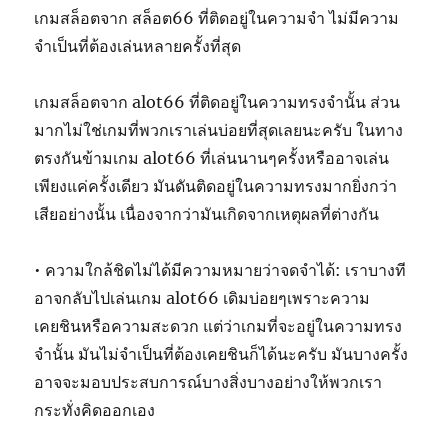
เกมสล็อตจาก สล็อต66 ที่ติดอยู่ในความจำ ไม่มีความ
จำเป็นที่ต้องเล่นหลายครั้งที่สุด
เกมสล็อตจาก alot66 ที่ติดอยู่ในความทรงจำนั้น ส่วน
มากไม่ใช่เกมที่พวกเราเล่นบ่อยที่สุดเลยนะครับ ในทาง
ตรงกันข้ามเกม alot66 ที่เล่นนานๆครั้งหรืออาจเล่น
เพียงแค่ครั้งเดียว มันดันติดอยู่ในความทรงมากยิ่งกว่า
เสียอย่างนั้น เนื่องจากว่ามันเกิดจากเหตุผลที่ต่างกัน
• ความใกล้ชิดไม่ได้มีความหมายว่าจดจำได้: เราบางที
อาจกลับไปเล่นเกม alot66 เดิมบ่อยๆเพราะความ
เคยชินหรือความสะดวก แต่ว่าเกมที่จะอยู่ในความทรง
จำนั้น มันไม่จำเป็นที่ต้องเคยชินก็ได้นะครับ มันบางครั้ง
อาจจะมอบประสบการณ์บางสิ่งบางอย่างให้พวกเรา
กระทั่งคิดออกเอง