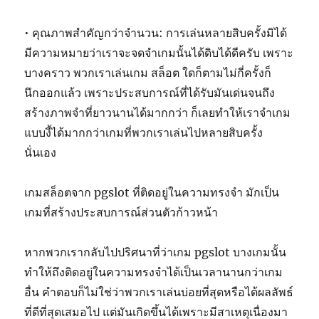
• คุณภาพสำคัญกว่าจำนวน: การเล่นหลายสิบครั้งมิได้
มีความหมายว่าเราจะจดจำเกมนั้นได้ดิบได้ดีครับ เพราะ
บางคราว พวกเราเล่นเกม สล็อต ใดก็ตามไม่กี่ครั้งก็
นึกออกแล้ว เพราะประสบการณ์ที่ได้รับมันเด่นจนถึง
สร้างภาพจำที่ยาวนานได้มากกว่า ก็เลยทำให้เราจำเกม
แบบงี้ได้มากกว่าเกมที่พวกเราเล่นไปหลายสิบครั้ง
นั่นเอง
เกมสล็อตจาก pgslot ที่ติดอยู่ในความทรงจำ มักเป็น
เกมที่สร้างประสบการณ์ส่วนตัวก้าวหน้า
หากพวกเรากลับไปปริศนาที่ว่าเกม pgslot บางเกมนั้น
ทำให้ถึงติดอยู่ในความทรงจำได้เป็นเวลานานกว่าเกม
อื่น คำตอบก็ไม่ใช่ว่าพวกเราเล่นบ่อยที่สุดหรือได้ผลลัพธ์
ที่ดีที่สุดเสมอไป แต่มันเกิดขึ้นได้เพราะมีสาเหตุเนื่องมา