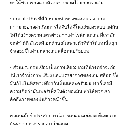
ทำให้พวกเราจดจำตัวตนของเกมได้มากกว่าเดิม
• เกม alot66 ที่มีลักษณะท่าทางของตนเอง: เกม
มากมายอาจดำเนินการได้ดิบได้ดีในแง่ของระบบ แต่มัน
ไม่ได้สร้างความแตกต่างมากเท่าไรนัก แต่เกมที่เรามัก
จดจำได้ดี มันจะมีเอกลักษณ์เฉพาะตัวที่ทำให้เกมนั้นถูก
จำเยอะขึ้นท่ามกลางเกมสล็อตนับร้อยเกม
• ส่วนประกอบเชื่อมเป็นภาพเดียว: เกมที่น่าจดจำจะก่อ
ให้เราจำทั้งภาพ เสียง และบรรยากาศของเกม สล็อต ซึ่ง
มันก็ไปในทิศทางเดียวกันนั่นแหละครับผม เราก็เลยมี
ความคิดว่ามันเพอร์เฟ็คในตัวของมัน ทำให้พวกเรา
คิดถึงภาพของมันก้าวหน้าขึ้น
คนเล่นมักจำประสบการณ์การเล่น เกมสล็อต ที่แตกต่าง
กันมากกว่าจำรายละเอียดเกม