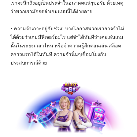
เราจะนึกถึงอยู่เป็นประจำในอนาคตแน่ๆขอรับ ด้วยเหตุ
ว่าพวกเรามักจดจำเกมแบบนี้ได้ง่ายดาย
• ความจำเกาะอยู่กับช่วง: บางโอกาสพวกเราอาจจำไม่
ได้ด้วยว่าเกมมีฟีเจอร์อะไร แต่จำได้ทันทีว่าเคยเล่นเกม
นั้นในระยะเวลาไหน หรือจำความรู้สึกตอนเล่น สล็อต
คราวแรกได้ในทันที ความจำนั้นๆเชื่อมโยงกับ
ประสบการณ์ด้วย