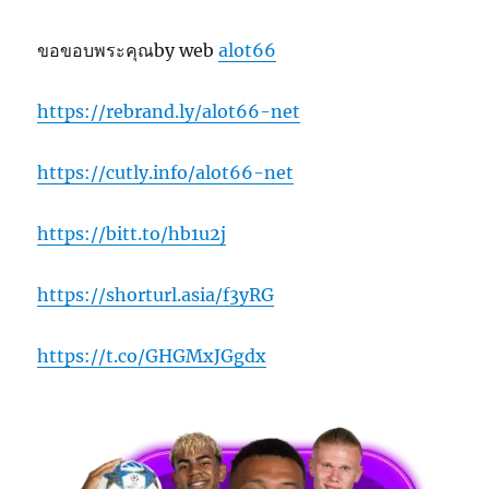
ขอขอบพระคุณby web
alot66
https://rebrand.ly/alot66-net
https://cutly.info/alot66-net
https://bitt.to/hb1u2j
https://shorturl.asia/f3yRG
https://t.co/GHGMxJGgdx