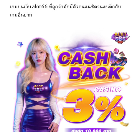
เกมบนเว็บ alot66 ที่ถูกจำมักมีตัวตนแน่ชัดจนงงเต็กกับ
เกมอื่นยาก