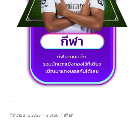
…
เขียน
หมวด
ป้าย
มิถุนายน 12, 2026
alot66
สล็อต
เมื่อ
หมู่
กำกับ