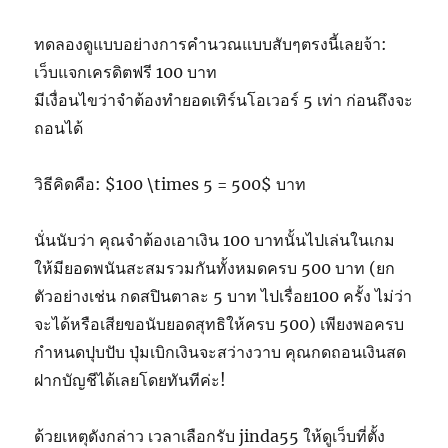
ทดลองดูแบบอย่างการคำนวณแบบสับๆตรงนี้เลยจ้า:
เว็บแจกเครดิตฟรี 100 บาท
มีเงื่อนไขว่าจำต้องทำยอดเทิร์นโอเวอร์ 5 เท่า ก่อนถึงจะ
ถอนได้
วิธีคิดคือ: $100 \times 5 = 500$ บาท
นั่นนับว่า คุณจำต้องเอาเงิน 100 บาทนั้นไปเล่นในเกม
ให้มียอดพนันสะสมรวมกันทั้งหมดครบ 500 บาท (ยก
ตัวอย่างเช่น กดสปินตาละ 5 บาท ไปเรื่อย100 ครั้ง ไม่ว่า
จะได้หรือเสียขอนับยอดสุทธิให้ครบ 500) เพียงพอครบ
กำหนดปุบปับ ปุ่มเบิกเงินจะสว่างวาบ คุณกดถอนเงินสด
ฝากบัญชีได้เลยโดยทันทีค่ะ!
ด้วยเหตุดังกล่าว เวลาเลือกรับ jinda55 ให้ดูเว็บที่ตั้ง