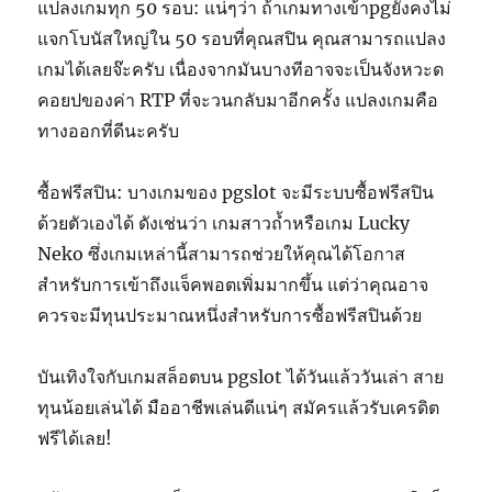
แปลงเกมทุก 50 รอบ: แน่ๆว่า ถ้าเกมทางเข้าpgยังคงไม่
แจกโบนัสใหญ่ใน 50 รอบที่คุณสปิน คุณสามารถแปลง
เกมได้เลยจ๊ะครับ เนื่องจากมันบางทีอาจจะเป็นจังหวะด
คอยปของค่า RTP ที่จะวนกลับมาอีกครั้ง แปลงเกมคือ
ทางออกที่ดีนะครับ
ซื้อฟรีสปิน: บางเกมของ pgslot จะมีระบบซื้อฟรีสปิน
ด้วยตัวเองได้ ดังเช่นว่า เกมสาวถ้ำหรือเกม Lucky
Neko ซึ่งเกมเหล่านี้สามารถช่วยให้คุณได้โอกาส
สำหรับการเข้าถึงแจ็คพอตเพิ่มมากขึ้น แต่ว่าคุณอาจ
ควรจะมีทุนประมาณหนึ่งสำหรับการซื้อฟรีสปินด้วย
บันเทิงใจกับเกมสล็อตบน pgslot ได้วันแล้ววันเล่า สาย
ทุนน้อยเล่นได้ มืออาชีพเล่นดีแน่ๆ สมัครแล้วรับเครดิต
ฟรีได้เลย!