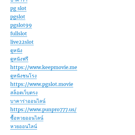
pg slot
pgslot
pgslot99
fullslot
live22slot
ดูหนัง
ดูหนังฟรี
https://www.keepmovie.me
ดูหนังชนโรง
https://www.pgslot.movie
สล็อตเว็บตรง
บาคาร่าออนไลน์
https://www.punpro777.us/
ซื้อหวยออนไลน์
หวยออนไลน์