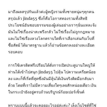
มาถึงผลสรุปกันแล้วค่ะผู้หญิงรวมทั้งชายหนุ่มๆทุกคน
สรุปแล้ว jinda55 ซึ่งก็คือโอกาสทองรวมทั้งสิทธิ
ประโยชน์อันชอบธรรมของผู้เล่นอย่างเราๆนั่นแหละจ้ะ
มันไม่ใช่เรื่องน่าสะพรึงกลัว ไม่ใช่เรื่องไม่ถูกกฎหมาย
และไม่ใช่เรื่องลวงโลกตราบใดที่เราเลือกเล่นกับเว็บที่
ซื่อสัตย์ ได้มาตรฐาน แล้วก็อ่านข้อตกลงอย่างละเอียด
รอบคอบ
การใช้เครดิตฟรีเปรียบได้ดั่งการเปิดประตูบานใหญ่ให้
ท่านได้เข้าไปสนุก jinda55 ไปลุ้น ไปความเครียดน้อย
ลง และก็ที่เริ่ดที่สุดซึ่งมันมีลุ้นได้เงินจริงติดมือกลับมา
ด้วย โดยที่เราไม่มีความเสี่ยงใดๆเลยสักหน่อยเดียว เงิน
ในกระเป๋ายังอยู่ครบถ้วนบริบูรณ์ร้อยเปอร์เซ็นต์
ทราบแบบนี้แล้วจะคอยอะไรอยู่ล่ะค่ะ? เล็งเว็บไซต์ที่ใช่