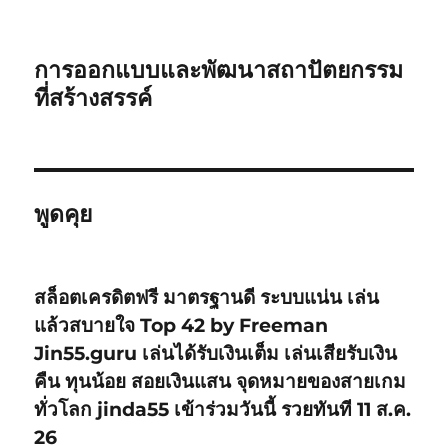
การออกแบบและพัฒนาสถาปัตยกรรม
ที่สร้างสรรค์
พูดคุย
สล็อตเครดิตฟรี มาตรฐานดี ระบบแน่น เล่น
แล้วสบายใจ Top 42 by Freeman
Jin55.guru เล่นได้รับเงินเต็ม เล่นเสียรับเงิน
คืน ทุนน้อย สอยเงินแสน จุดหมายของสายเกม
ทั่วโลก jinda55 เข้าร่วมวันนี้ รวยทันที 11 ส.ค.
26