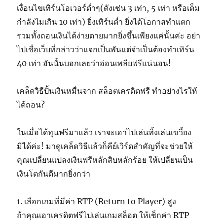
เงื่อนไขเทิร์นโอเวอร์ต่ำๆ(ดังเช่น 3 เท่า, 5 เท่า หรือเต็ม
กำลังไมเกิน 10 เท่า) ยิ่งเทิร์นต่ำ ยิ่งได้โอกาสทำแตก
รวมทั้งถอนเงินได้ง่ายดายมากยิ่งขึ้นเพียงแค่นั้นค่ะ อย่า
ไปเชื่อเว็บที่กล่าวว่าแจกเป็นพันแต่จำเป็นต้องทำเทิร์น
40 เท่า อันนั้นบอกเลยว่าอ่อนเพลียฟรีแน่นอน!
เคล็ดวิธีปั้นเงินหมื่นจาก สล็อตเครดิตฟรี ทำอย่างไรให้
ได้ถอน?
ในเมื่อได้ทุนฟรีมาแล้ว เราจะเอาไปเล่นทิ้งเล่นเขวี้ยง
มิได้ค่ะ! มาดูเคล็ดวิธีแล้วก็คีย์เวิร์ดสำคัญที่จะช่วยให้
คุณเปลี่ยนแปลงเงินฟรีหลักสิบหลักร้อย ให้เปลี่ยนเป็น
เงินโตกันดีมากยิ่งกว่า
1. เลือกเกมที่มีค่า RTP (Return to Player) สูง
ถ้าคุณเอาเครดิตฟรีไปเล่นเกมสล็อต ให้เช็กค่า RTP