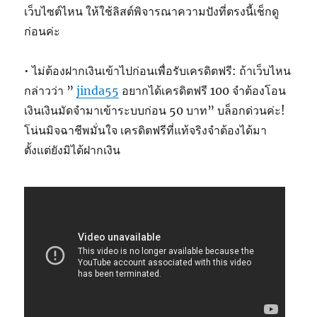
เว็บไซต์ไหน ให้ใช้ลิสต์พิจารณาความปังที่ตรงนี้เช็กดู
ก่อนค่ะ
• ไม่ต้องฝากเงินเข้าไปก่อนเพื่อรับเครดิตฟรี: ถ้าเว็บไหน
กล่าวว่า ”
jinda55
อยากได้เครดิตฟรี 100 จำต้องโอน
เงินเงินมัดจำมาเข้าระบบก่อน 50 บาท” บล็อกด่วนค่ะ!
โน่นมิจฉาชีพมั่นใจ เครดิตฟรีที่แท้จริงจำต้องได้มา
ตั้งแต่ยังมิได้ฝากเงิน