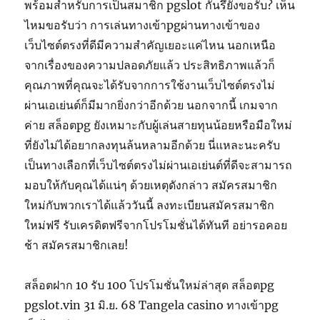
พร้อมสำหรับการเป็นสมาชิก pgslot กันรึยังขอรับ? เห็น
ไหมขอรับว่า การเล่นทางเข้าpgผ่านทางเข้าของ
เว็บไซต์ตรงที่ดีมีความสำคัญเยอะแค่ไหน นอกเหนือ
จากเรื่องของความปลอดภัยแล้ว ประสิทธิภาพแล้วก็
คุณภาพที่คุณจะได้รับจากการใช้งานเว็บไซต์ตรงไม่
ผ่านเอเย่นต์ก็มีมากยิ่งกว่าอีกด้วย นอกจากนี้ เกมจาก
ค่าย สล็อตpg ยังเหมาะกับผู้เล่นสายทุนน้อยหรือมือใหม่
ที่ยังไม่ได้อยากลงทุนล้นหลามอีกด้วย นี่แหละนะครับ
เป็นทางเลือกที่เว็บไซต์ตรงไม่ผ่านเอเย่นต์ที่ดีจะสามารถ
มอบให้กับคุณได้แน่ๆ ด้วยเหตุดังกล่าว สมัครสมาชิก
ใหม่กับพวกเราได้แล้ววันนี้ ลงทะเบียนสมัครสมาชิก
ใหม่ฟรี รับเครดิตฟรีจากโปรโมชั่นได้ทันที อย่ารอคอย
ช้า สมัครสมาชิกเลย!
สล็อตฝาก 10 รับ 100 โปรโมชั่นใหม่ล่าสุด สล็อตpg
pgslot.vin 31 มิ.ย. 68 Tangela casino ทางเข้าpg