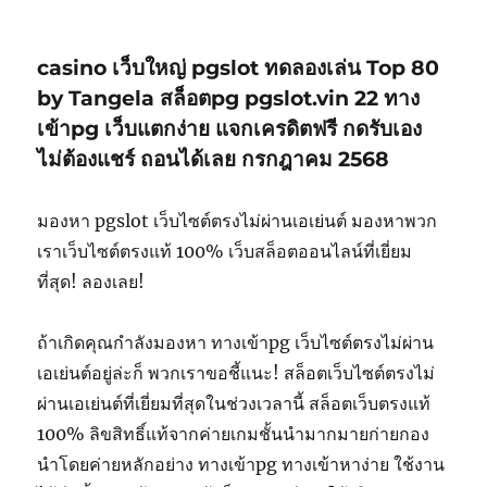
เรื่อง
casino เว็บใหญ่ pgslot ทดลองเล่น Top 80
by Tangela สล็อตpg pgslot.vin 22 ทาง
เข้าpg เว็บแตกง่าย แจกเครดิตฟรี กดรับเอง
ไม่ต้องแชร์ ถอนได้เลย กรกฎาคม 2568
มองหา pgslot เว็บไซต์ตรงไม่ผ่านเอเย่นต์ มองหาพวก
เราเว็บไซต์ตรงแท้ 100% เว็บสล็อตออนไลน์ที่เยี่ยม
ที่สุด! ลองเลย!
ถ้าเกิดคุณกำลังมองหา ทางเข้าpg เว็บไซต์ตรงไม่ผ่าน
เอเย่นต์อยู่ล่ะก็ พวกเราขอชี้แนะ! สล็อตเว็บไซต์ตรงไม่
ผ่านเอเย่นต์ที่เยี่ยมที่สุดในช่วงเวลานี้ สล็อตเว็บตรงแท้
100% ลิขสิทธิ์แท้จากค่ายเกมชั้นนำมากมายก่ายกอง
นำโดยค่ายหลักอย่าง ทางเข้าpg ทางเข้าหาง่าย ใช้งาน