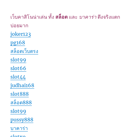
เว็บคาสิโนน่าเล่น ทั้ง
สล็อต
และ
บาคาร่า
ตึงจริงแตก
บ่อยมาก
joker123
pg168
สล็อตเว็บตรง
slot99
slot66
slot44
judhai168
slot888
สล็อต888
slot99
pussy888
บาคาร่า
slotxo