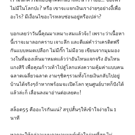
ไม่มีในโลกป่ะ? หรือ เขาจะแจกเงินเราง่ายๆอย่างงี้เพื่อ
อะไร? มีเงื่อนไขอะไรหลบซ่อนอยู่หรือเปล่า?
บอกเลยว่าวันนี้คุณมาเหมาะสมแล้วจ้ะ! เพราะว่าเนื้อหา
นี้เราจะมาลอกคราบ เจาะลึก และตีแผ่คำว่าเครดิตฟรี
กันแบบหมดเปลือก ไม่มีกั๊ก ไม่มีอวย เขียนจากมุมมอง
วงในที่มองเห็นมาหมดแล้วว่าอันไหนแจกจริง อันไหน
แกงสิริ เพื่อคุณก้าวเท้าไปสู่โลกแห่งความคุ้มค่าแบบคน
ฉลาดเฉลี่ยวฉลาด งามๆชิคๆรวมทั้งโกยเงินกลับไปอยู่
บ้านได้จริงๆถ้าหากพร้อมจะเปิดโลก ทุนศูนย์บาทก็ปังได้
แล้วล่ะก็ เลื่อนลงมาอ่านต่อเลยคะ!
สล็อต55 คืออะไรกันแน่? สรุปสั้นๆให้เข้าใจง่ายใน 1
นาที
หากจะให้กล่าวแบบภาษามนุษย์เข้าใจง่ายที่สุด ไม่