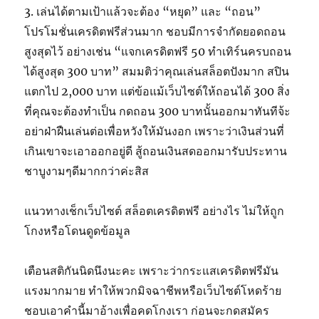
3. เล่นได้ตามเป้าแล้วจะต้อง “หยุด” และ “ถอน”
โปรโมชั่นเครดิตฟรีส่วนมาก ชอบมีการจำกัดยอดถอน
สูงสุดไว้ อย่างเช่น “แจกเครดิตฟรี 50 ทำเทิร์นครบถอน
ได้สูงสุด 300 บาท” สมมติว่าคุณเล่นสล็อตปังมาก สปิน
แตกไป 2,000 บาท แต่ข้อแม้เว็บไซต์ให้ถอนได้ 300 สิ่ง
ที่คุณจะต้องทำเป็น กดถอน 300 บาทนั้นออกมาทันทีจ้ะ
อย่าฝ่าฝืนเล่นต่อเพื่อหวังให้มันงอก เพราะว่าเงินส่วนที่
เกินเขาจะเอาออกอยู่ดี สู้ถอนเงินสดออกมารับประทาน
ชาบูงามๆดีมากกว่าค่ะสิส
แนวทางเช็กเว็บไซต์ สล็อตเครดิตฟรี อย่างไร ไม่ให้ถูก
โกงหรือโดนดูดข้อมูล
เตือนสติกันนิดนึงนะคะ เพราะว่ากระแสเครดิตฟรีมัน
แรงมากมาย ทำให้พวกมิจฉาชีพหรือเว็บไซต์โหดร้าย
ชอบเอาคำนี้มาอ้างเพื่อคดโกงเรา ก่อนจะกดสมัคร