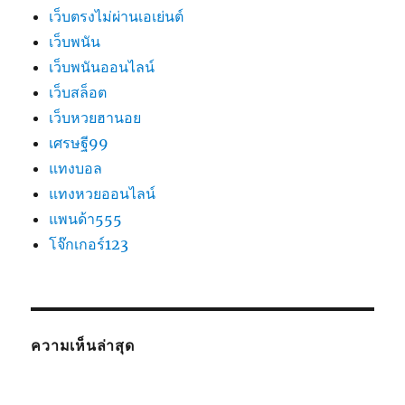
เว็บตรงไม่ผ่านเอเย่นต์
เว็บพนัน
เว็บพนันออนไลน์
เว็บสล็อต
เว็บหวยฮานอย
เศรษฐี99
แทงบอล
แทงหวยออนไลน์
แพนด้า555
โจ๊กเกอร์123
ความเห็นล่าสุด