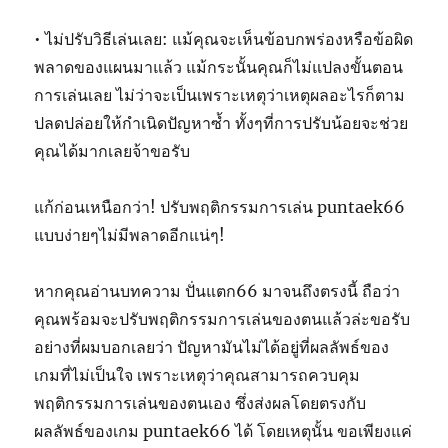
• ไม่ปรับวิธีเล่นเลย: แม้คุณจะเห็นข้อบกพร่องหรือข้อผิด
พลาดของแผนมาแล้ว แม้กระนั้นคุณก็ไม่แปลงขั้นตอน
การเล่นเลย ไม่ว่าจะเป็นเพราะเหตุว่าเหตุผลอะไรก็ตาม
ปลดปล่อยให้กำเนิดปัญหาซ้ำ ทั้งๆที่การปรับน้อยจะช่วย
คุณได้มากเลยจ้าขอรับ
แก้ก่อนเหนือกว่า! ปรับพฤติกรรมการเล่น puntaek66
แบบง่ายๆไม่มีพลาดอีกแน่ๆ!
หากคุณอ่านบทความ ปั่นแตก66 มาจนถึงตรงนี้ ถือว่า
คุณพร้อมจะปรับพฤติกรรมการเล่นของตนแล้วล่ะขอรับ
อย่างที่ผมบอกเลยว่า ปัญหามันไม่ได้อยู่ที่ผลลัพธ์ของ
เกมที่ไม่เป็นใจ เพราะเหตุว่าคุณสามารถควบคุม
พฤติกรรมการเล่นของตนเอง ซึ่งส่งผลโดยตรงกับ
ผลลัพธ์ของเกม puntaek66 ได้ โดยเหตุนั้น ขอเพียงแค่