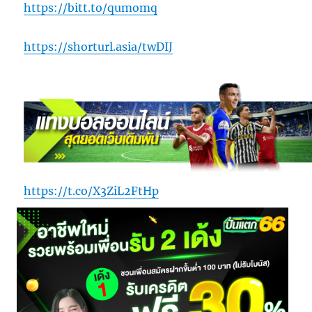
https://bitt.to/qumomq
https://shorturl.asia/twDIJ
https://t.co/X3ZiL2FtHp