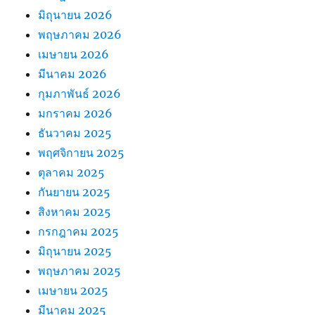
มิถุนายน 2026
พฤษภาคม 2026
เมษายน 2026
มีนาคม 2026
กุมภาพันธ์ 2026
มกราคม 2026
ธันวาคม 2025
พฤศจิกายน 2025
ตุลาคม 2025
กันยายน 2025
สิงหาคม 2025
กรกฎาคม 2025
มิถุนายน 2025
พฤษภาคม 2025
เมษายน 2025
มีนาคม 2025