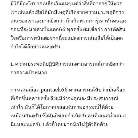
มิได้มีอะไรยากเหลือเกินแน่ๆ แต่ว่าสิ่งที่อาจก่อให้พวก
เราเล่นแล้วเสียได้มักมีเหตุที่เกิดจากความประพฤติการ
เล่นของเราเองมากยิ่งกว่า ถ้าเกิดพวกเรารู้เท่าทันตนเอง
ก่อนที่จะมาเล่นปั่นแตก66 ทุกครั้ง ผมเชื่อว่า การตัดสิน
ใจหรือการพนันต่อจากนี้จะแปลงการเล่นเสียให้เป็นผล
กำไรได้อีกยาวแน่ๆครับ
1. ความประพฤติปฏิบัติการเล่นตามอารมณ์มากยิ่งกว่า
การวางเป้าหมาย
การเล่นสล็อต puntaek66 ตามอารมณ์นับว่าเป็นเรื่อง
ที่เกิดขึ้นหลายครั้ง ถึงแม้ว่าจะคุณจะมีประสบการณ์
เท่าไร มันก็ได้โอกาสเผลอเล่นตามอารมณ์ได้ด้วย
เหมือนกันครับ ซึ่งมันก็ชอบกำเนิดกับคนที่เล่นสม่ำเสมอ
นี่แหละนะครับ แล้วก็โดยมากมักไม่รู้ตัวอีกด้วย