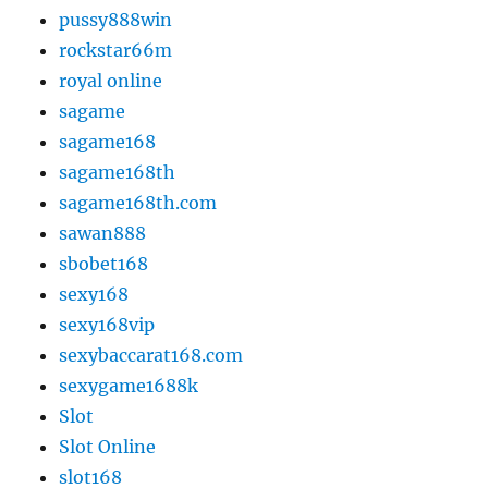
pussy888win
rockstar66m
royal online
sagame
sagame168
sagame168th
sagame168th.com
sawan888
sbobet168
sexy168
sexy168vip
sexybaccarat168.com
sexygame1688k
Slot
Slot Online
slot168