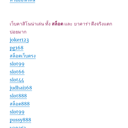
เว็บคาสิโนน่าเล่น ทั้ง
สล็อต
และ
บาคาร่า
ตึงจริงแตก
บ่อยมาก
joker123
pg168
สล็อตเว็บตรง
slot99
slot66
slot44
judhai168
slot888
สล็อต888
slot99
pussy888
บาคาร่า