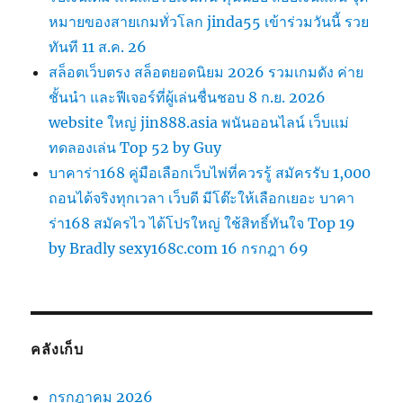
หมายของสายเกมทั่วโลก jinda55 เข้าร่วมวันนี้ รวย
ทันที 11 ส.ค. 26
สล็อตเว็บตรง สล็อตยอดนิยม 2026 รวมเกมดัง ค่าย
ชั้นนำ และฟีเจอร์ที่ผู้เล่นชื่นชอบ 8 ก.ย. 2026
website ใหญ่ jin888.asia พนันออนไลน์ เว็บแม่
ทดลองเล่น Top 52 by Guy
บาคาร่า168 คู่มือเลือกเว็บไพ่ที่ควรรู้ สมัครรับ 1,000
ถอนได้จริงทุกเวลา เว็บดี มีโต๊ะให้เลือกเยอะ บาคา
ร่า168 สมัครไว ได้โปรใหญ่ ใช้สิทธิ์ทันใจ Top 19
by Bradly sexy168c.com 16 กรกฎา 69
คลังเก็บ
กรกฎาคม 2026