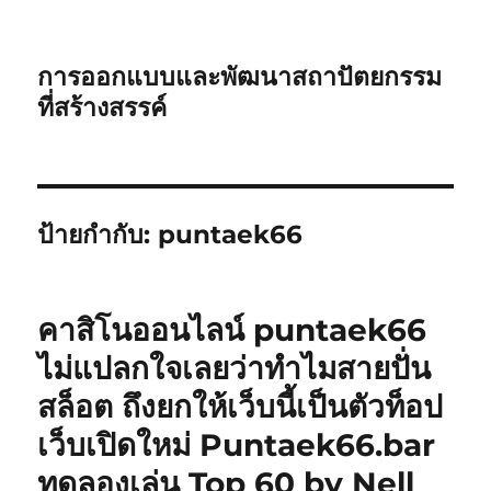
การออกแบบและพัฒนาสถาปัตยกรรม
ที่สร้างสรรค์
ป้ายกำกับ:
puntaek66
คาสิโนออนไลน์ puntaek66
ไม่แปลกใจเลยว่าทำไมสายปั่น
สล็อต ถึงยกให้เว็บนี้เป็นตัวท็อป
เว็บเปิดใหม่ Puntaek66.bar
ทดลองเล่น Top 60 by Nell