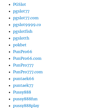
PGSlot
pgslot77
pgslot77.com
pgslot9999.co
pgslotfish
pgslotth
pokbet
PunPro66
PunPro66.com
PunPro777
PunPro777.com
puntaek66
puntaek77
Pussy888
pussy888fun
pussy888play