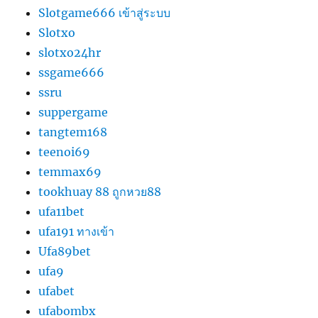
Slotgame666 เข้าสู่ระบบ
Slotxo
slotxo24hr
ssgame666
ssru
suppergame
tangtem168
teenoi69
temmax69
tookhuay 88 ถูกหวย88
ufa11bet
ufa191 ทางเข้า
Ufa89bet
ufa9
ufabet
ufabombx