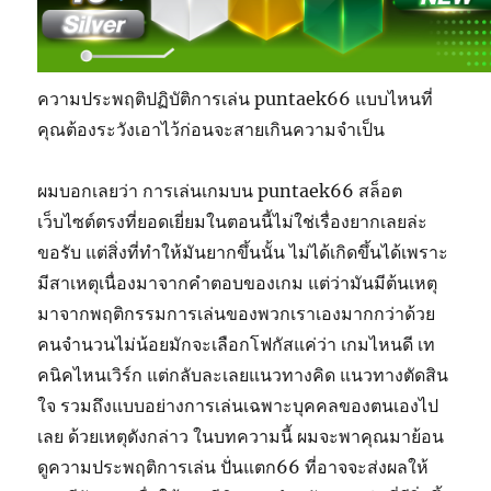
ความประพฤติปฏิบัติการเล่น puntaek66 แบบไหนที่
คุณต้องระวังเอาไว้ก่อนจะสายเกินความจำเป็น
ผมบอกเลยว่า การเล่นเกมบน puntaek66 สล็อต
เว็บไซต์ตรงที่ยอดเยี่ยมในตอนนี้ไม่ใช่เรื่องยากเลยล่ะ
ขอรับ แต่สิ่งที่ทำให้มันยากขึ้นนั้น ไม่ได้เกิดขึ้นได้เพราะ
มีสาเหตุเนื่องมาจากคำตอบของเกม แต่ว่ามันมีต้นเหตุ
มาจากพฤติกรรมการเล่นของพวกเราเองมากกว่าด้วย
คนจำนวนไม่น้อยมักจะเลือกโฟกัสแค่ว่า เกมไหนดี เท
คนิคไหนเวิร์ก แต่กลับละเลยแนวทางคิด แนวทางตัดสิน
ใจ รวมถึงแบบอย่างการเล่นเฉพาะบุคคลของตนเองไป
เลย ด้วยเหตุดังกล่าว ในบทความนี้ ผมจะพาคุณมาย้อน
ดูความประพฤติการเล่น ปั่นแตก66 ที่อาจจะส่งผลให้