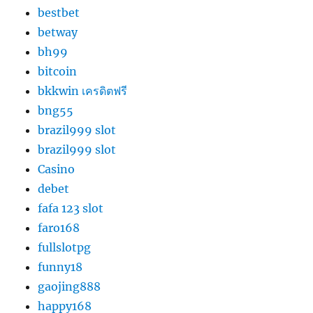
bestbet
betway
bh99
bitcoin
bkkwin เครดิตฟรี
bng55
brazil999 slot
brazil999 slot
Casino
debet
fafa 123 slot
faro168
fullslotpg
funny18
gaojing888
happy168