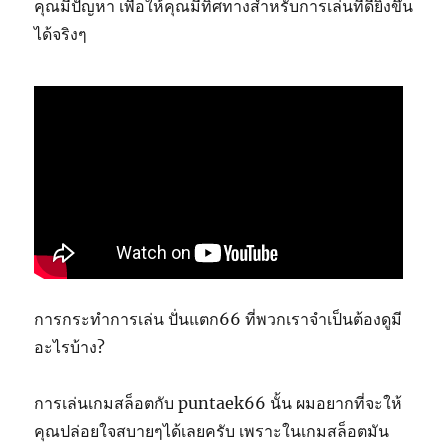
คุณมีปัญหา เพื่อให้คุณมีทิศทางสำหรับการเล่นที่ดียิ่งขึ้น
ได้จริงๆ
การกระทำการเล่น ปั่นแตก66 ที่พวกเราจำเป็นต้องดูมี
อะไรบ้าง?
การเล่นเกมสล็อตกับ puntaek66 นั้น ผมอยากที่จะให้
คุณปล่อยใจสบายๆได้เลยครับ เพราะในเกมสล็อตมัน