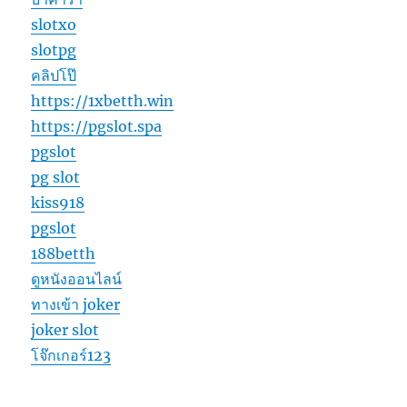
slotxo
slotpg
คลิปโป๊
https://1xbetth.win
https://pgslot.spa
pgslot
pg slot
kiss918
pgslot
188betth
ดูหนังออนไลน์
ทางเข้า joker
joker slot
โจ๊กเกอร์123