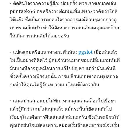
• ตัดสินใจจากความรู้สึก: บ่อยครั้ง พวกเราชอบกดเล่น
puntaek66 ต่อหรือวางเดิมพันเพิ่มเพราะว่าคิดว่าใกล้
ได้แล้ว ซึ่งเป็นการตกลงใจจากอารมณ์ล้วนๆมากกว่าดู
ภาพรวมอีกครับ ทำให้จังหวะการเล่นเสียสมดุลและก็ก่อ
ให้เกิดการเล่นเสียได้เลยขอรับ
• แปลงเกมหรือแนวทางกะทันหัน:
pgslot
เมื่อเล่นแล้ว
ไม่เป็นอย่างที่คิดไว้ ผู้คนจำนวนมากชอบเปลี่ยนเกมทันที
มันบางทีอาจดูเหมือนการแก้ไขปัญหา แต่ว่ามันแค่หนี
ชั่วครั้งคราวเพียงแค่นั้น การเปลี่ยนแบบขาดเหตุผลอาจ
จะทำให้คุณไม่รู้จักเลยว่าแบบไหนดียิ่งกว่ากัน
• เล่นสม่ำเสมอแบบไม่พัก: หากคุณเล่นสล็อตไปเรื่อยๆ
แล้วรู้สึกว่า เกมไม่สนุกแล้ว แม้กระนั้นก็ยังเล่นถัดไป
เรื่อยๆโน่นคือการฝืนเล่นแล้วล่ะนะครับ ซึ่งมันจะมีผลให้
คุณตัดสินใจแย่ลง เพราะสมองเริ่มล้าและอารมณ์จะเริ่ม