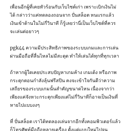
เพื่อนอีกผู้ที่เคยหัวร้อนกับเว็บไซต์เก่า เพราะเบิกเงินไม่
ได้ กล่าวว่าแค่ทดลองถอนจาก ปั่นสล็อต หนแรกแล้ว
เงินเข้าด้านในไม่กี่วินาที ก็รู้เลยว่านี่เป็นเว็บไซต์ที่ควร
จะเล่นต่อยาวๆ
pgk44 ความมีประสิทธิภาพของระบบเกมและการเล่น
ผ่านมือถือที่ลื่นไหลไม่มีสะดุด ทำให้เล่นได้ทุกที่ทุกเวลา
ถ้าหากผู้ใดเคยประสบปัญหาเกมค้าง เกมเด้ง หรือภาพ
กระตุกตอนกำลังลุ้นฟรีสปิน คงจะเข้าใจกันดีว่าความ
เสถียรของระบบเกมนั้นสำคัญขนาดไหน เนื่องจากว่า
เพียงแค่จังหวะกระตุกเพียงแต่ไม่กี่วินาทีก็อาจเป็นเงินที่
หายไปแบบงงๆ
ที่ ปั่นสล็อต เราได้ทดลองเล่นจากอีกทั้งคอมพิวเตอร์แล้ว
ก็โทรศัพท์มือถือหลายเครื่อง ตั้งแต่แบบใหม่ไปจน