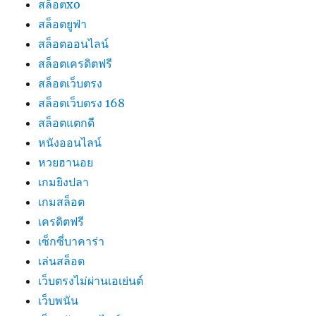
สล็อตxo
สล็อตยูฟ่า
สล็อตออนไลน์
สล็อตเครดิตฟรี
สล็อตเว็บตรง
สล็อตเว็บตรง 168
สล็อตแตกดี
หนังออนไลน์
หวยฮานอย
เกมยิงปลา
เกมสล็อต
เครดิตฟรี
เซ็กซี่บาคาร่า
เล่นสล็อต
เว็บตรงไม่ผ่านเอเย่นต์
เว็บพนัน