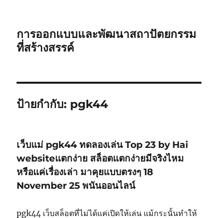
การออกแบบและพัฒนาสถาปัตยกรรม
ที่สร้างสรรค์
ป้ายกำกับ:
pgk44
เว็บแม่ pgk44 ทดลองเล่น Top 23 by Hai
websiteแตกง่าย สล็อตแตกง่ายมีจริงไหม
หรือแค่เรื่องเล่า มาคุยแบบตรงๆ 18
November 25 พนันออนไลน์
pgk44 เว็บสล็อตที่ไม่ได้แค่เปิดให้เล่น แม้กระนั้นทำให้