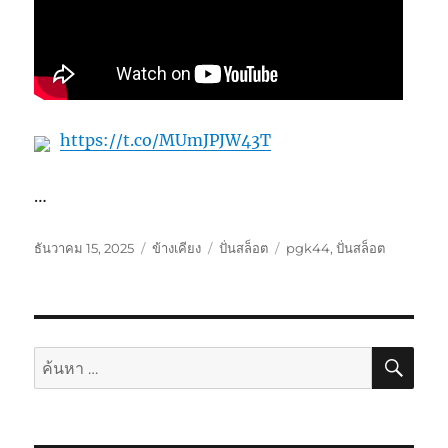
https://t.co/MUmJPJW43T
…
เขียน
รูป
หมวด
ป้าย
ธันวาคม 15, 2025
ข้างเคียง
ปั่นสล็อต
pgk44
,
ปั่นสล็อต
เมื่อ
แบบ
หมู่
กำกับ
เรื่อง
ค้นห
ค้นหา: