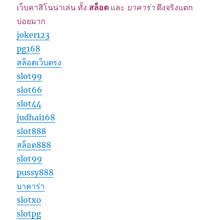
เว็บคาสิโนน่าเล่น ทั้ง
สล็อต
และ
บาคาร่า
ตึงจริงแตก
บ่อยมาก
joker123
pg168
สล็อตเว็บตรง
slot99
slot66
slot44
judhai168
slot888
สล็อต888
slot99
pussy888
บาคาร่า
slotxo
slotpg