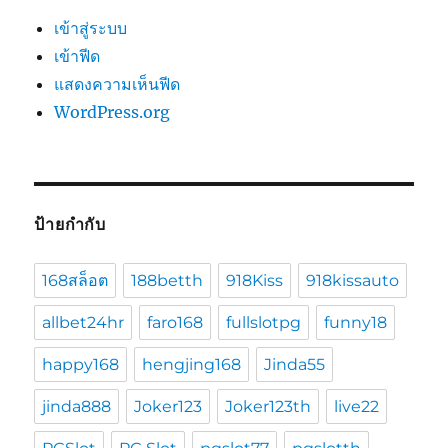
เข้าสู่ระบบ
เข้าฟีด
แสดงความเห็นฟีด
WordPress.org
ป้ายกำกับ
168สล็อต
188betth
918Kiss
918kissauto
allbet24hr
faro168
fullslotpg
funny18
happy168
hengjing168
Jinda55
jinda888
Joker123
Joker123th
live22