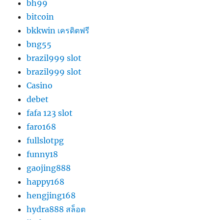
bh99
bitcoin
bkkwin เครดิตฟรี
bng55
brazil999 slot
brazil999 slot
Casino
debet
fafa 123 slot
faro168
fullslotpg
funny18
gaojing888
happy168
hengjing168
hydra888 สล็อต