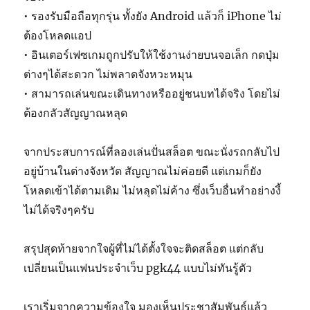
• รองรับมือถือทุกรุ่น ทั้งยัง Android แล้วก็ iPhone ไม่
ต้องโหลดแอป
• อินเตอร์เฟซเกมถูกปรับให้ใช้งานง่ายบนจอเล็ก กดปุ่ม
ต่างๆได้สะดวก ไม่พลาดจังหวะหมุน
• สามารถเล่นขณะเดินทางหรืออยู่ชนบทได้จริง โดยไม่
ต้องกลัวสัญญาณหลุด
จากประสบการณ์ที่ลองเล่นปั่นสล็อต ขณะนั่งรถกลับไป
อยู่บ้านในต่างจังหวัด สัญญาณไม่ค่อยดี แต่เกมก็ยัง
โหลดเข้าได้ตามเดิม ไม่หลุดไม่ค้าง ซึ่งเว็บอื่นทำอย่างงี้
ไม่ได้จริงๆครับ
สรุปสุดท้ายจากใจผู้ที่ไม่ได้ตั้งใจจะติดสล็อต แต่กลับ
เปลี่ยนเป็นแฟนประจำเว็บ pgk44 แบบไม่ทันรู้ตัว
เราเริ่มจากความข้องใจ มองเห็นประชาสัมพันธ์แล้ว