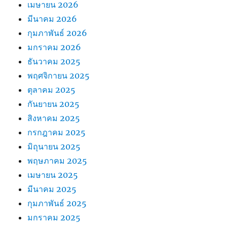
เมษายน 2026
มีนาคม 2026
กุมภาพันธ์ 2026
มกราคม 2026
ธันวาคม 2025
พฤศจิกายน 2025
ตุลาคม 2025
กันยายน 2025
สิงหาคม 2025
กรกฎาคม 2025
มิถุนายน 2025
พฤษภาคม 2025
เมษายน 2025
มีนาคม 2025
กุมภาพันธ์ 2025
มกราคม 2025