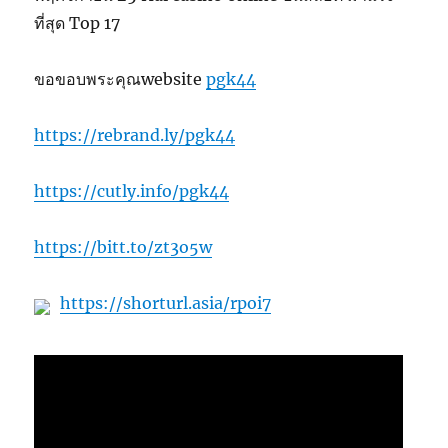
ที่สุด Top 17
ขอขอบพระคุณwebsite
pgk44
https://rebrand.ly/pgk44
https://cutly.info/pgk44
https://bitt.to/zt3o5w
https://shorturl.asia/rpoi7