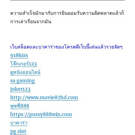
ความสำเร็จมักมากับการยินยอมรับความผิดพลาดแล้วก็
การเล่าเรียนจากมัน
เว็บสล็อตและบาคาร่าของโครตดีเว็บนี้เล่นแล้วรวยจัดๆ
918kiss
โจ๊กเกอร์123
ดูหนังออนไลน์
sa gaming
joker123
http://www.movie87hd.com
พุซซี่888
https://pussy888win.com
บาคาร่า
pg slot