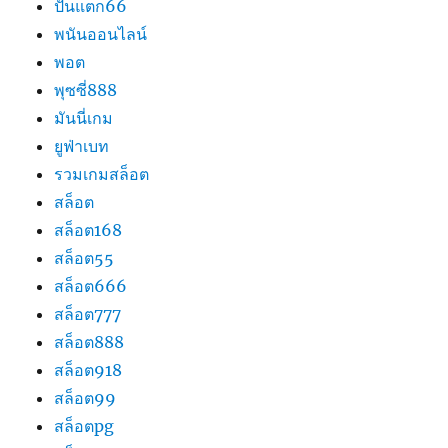
ปั่นแตก66
พนันออนไลน์
พอต
พุซซี่888
มันนี่เกม
ยูฟ่าเบท
รวมเกมสล็อต
สล็อต
สล็อต168
สล็อต55
สล็อต666
สล็อต777
สล็อต888
สล็อต918
สล็อต99
สล็อตpg