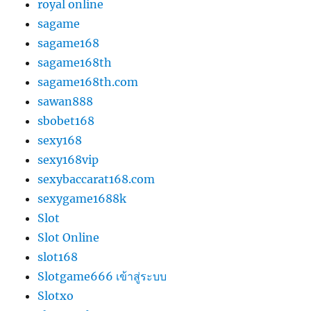
royal online
sagame
sagame168
sagame168th
sagame168th.com
sawan888
sbobet168
sexy168
sexy168vip
sexybaccarat168.com
sexygame1688k
Slot
Slot Online
slot168
Slotgame666 เข้าสู่ระบบ
Slotxo