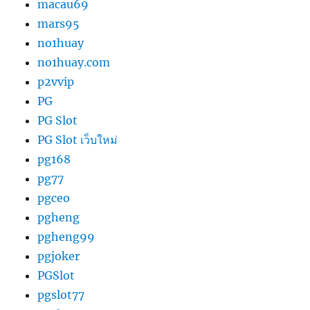
macau69
mars95
no1huay
no1huay.com
p2vvip
PG
PG Slot
PG Slot เว็บใหม่
pg168
pg77
pgceo
pgheng
pgheng99
pgjoker
PGSlot
pgslot77