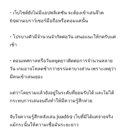
• เว็บไซต์ยังไม่มีแอปพลิเคชัน จะต้องเข้าเล่นจ๊วด
69ผ่านเบราว์เซอร์มือถือหรือคอมแค่นั้น
• โปรบางตัวมีจำนวนจำกัดต่อวัน เสนอแนะให้กดรับแต่
เช้า
• ตอนเทศกาลหรือวันหยุดยาวติดต่อการจำนวนหลาย
วัน เกมอาจโหลดช้ากว่าธรรมดาบางส่วน เพราะเหตุว่า
มีคนเข้าเล่นเยอะ
แต่ว่าโดยรวมแล้วยังอยู่ในระดับที่ยอมรับได้ และไม่ได้
กระทบการเล่นจนถึงทำให้มีความรู้สึกห่วย
จับใจความรู้สึกหลังเล่น juad69 เว็บที่มิได้แค่จ่ายจริง
แม้กระนั้นให้ความเชื่อมั่นระยะยาว