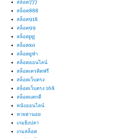
สล็อต777
สล็อต888
สล็อต918
สล็อต99
สล็อตpg
สล็อตxo
สล็อตยูฟ่า
สล็อตออนไลน์
สล็อตเครดิตฟรี
สล็อตเว็บตรง
สล็อตเว็บตรง 168
สล็อตแตกดี
หนังออนไลน์
หวยฮานอย
เกมยิงปลา
เกมสล็อต