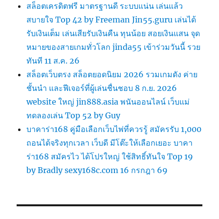
สล็อตเครดิตฟรี มาตรฐานดี ระบบแน่น เล่นแล้ว
สบายใจ Top 42 by Freeman Jin55.guru เล่นได้
รับเงินเต็ม เล่นเสียรับเงินคืน ทุนน้อย สอยเงินแสน จุด
หมายของสายเกมทั่วโลก jinda55 เข้าร่วมวันนี้ รวย
ทันที 11 ส.ค. 26
สล็อตเว็บตรง สล็อตยอดนิยม 2026 รวมเกมดัง ค่าย
ชั้นนำ และฟีเจอร์ที่ผู้เล่นชื่นชอบ 8 ก.ย. 2026
website ใหญ่ jin888.asia พนันออนไลน์ เว็บแม่
ทดลองเล่น Top 52 by Guy
บาคาร่า168 คู่มือเลือกเว็บไพ่ที่ควรรู้ สมัครรับ 1,000
ถอนได้จริงทุกเวลา เว็บดี มีโต๊ะให้เลือกเยอะ บาคา
ร่า168 สมัครไว ได้โปรใหญ่ ใช้สิทธิ์ทันใจ Top 19
by Bradly sexy168c.com 16 กรกฎา 69