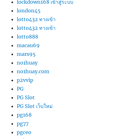
lockdown168 เข้าสู่ระบบ
london45
lotto432 ทางเข้า
lotto432 ทางเข้า
lotto888
macau69
mars95
no1huay
no1huay.com
p2vvip
PG
PG Slot
PG Slot เว็บใหม่
pg168
pg77
pgceo