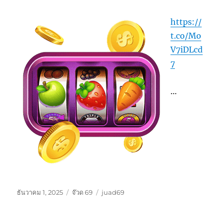
https://
t.co/Mo
V7iDLcd
7
…
เขียน
หมวด
ป้าย
ธันวาคม 1, 2025
จ๊วด 69
juad69
เมื่อ
หมู่
กำกับ