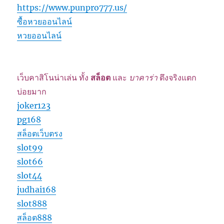
https://www.punpro777.us/
ซื้อหวยออนไลน์
หวยออนไลน์
เว็บคาสิโนน่าเล่น ทั้ง
สล็อต
และ
บาคาร่า
ตึงจริงแตก
บ่อยมาก
joker123
pg168
สล็อตเว็บตรง
slot99
slot66
slot44
judhai168
slot888
สล็อต888