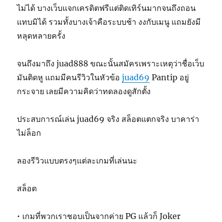
ไม่ได้ บางเว็บแจกเครดิตฟรีแต่ติดเทิร์นมากจนถึงถอน
แทบมิได้ รวมทั้งบางเจ้าคือระบบช้า งงกับเมนู แถมยังมี
หลุดหลายครั้ง
จนถึงมาถึง juad888 ขณะนั้นสมัครเพราะเหตุว่าชื่อเว็บ
มันติดหู แถมมีคนรีวิวในหัวข้อ
juad69
Pantip อยู่
กระจาย เลยมีความคิดว่าทดลองดูสักตั้ง
ประสบการณ์เล่น juad69 จริง สล็อตแตกจริง บาคาร่า
ไม่ล็อก
ลองรีวิวแบบตรงๆแต่ละเกมที่เล่นนะ
สล็อต
• เกมที่พวกเราชอบเป็นจากค่าย PG แล้วก็ Joker