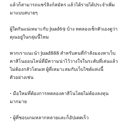
แล้วก็สามารถแชร์ลิงก์สมัคร แล้วได้รายได้ประจำเพิ่ม
มาแบบสบายๆ
ผู้ใดกันแน่เหมาะกับ juad69 บ้าง ทดลองเช็กตัวเองดูว่า
คุณอยู่ในกลุ่มนี้ไหม
พวกเราแนะนำ juad888 สำหรับคนที่กำลังมองหาเว็บ
คาสิโนออนไลน์ที่มีความน่าไว้วางใจในระดับที่เล่นแล้ว
ไม่ต้องกลัวโดนเท ผู้ที่เหมาะสมกับเว็บไซต์แห่งนี้
ตัวอย่างเช่น
• มือใหม่ที่ต้องการทดลองคาสิโนโดยไม่ต้องลงทุน
มากมาย
• ผู้ที่ชอบเกมหลากหลายและก็อัปเดตเร็ว