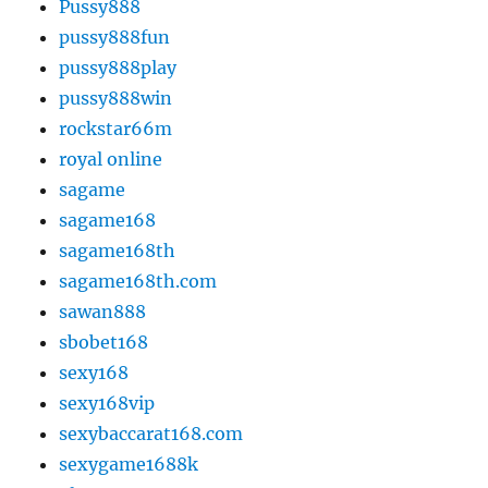
Pussy888
pussy888fun
pussy888play
pussy888win
rockstar66m
royal online
sagame
sagame168
sagame168th
sagame168th.com
sawan888
sbobet168
sexy168
sexy168vip
sexybaccarat168.com
sexygame1688k