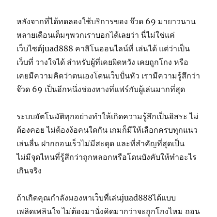
หลังจากที่ได้ทดลองใช้บริการของ จ๊วด 69 มายาวนาน
หลายเดือนเต็มๆพวกเราบอกได้เลยว่า นี่ไม่ใช่แค่
เว็บไซต์juad888 คาสิโนออนไลน์ที่ เล่นได้ แต่ว่าเป็น
เว็บที่ วางใจได้ สำหรับผู้ที่เคยผิดหวัง เคยถูกโกง หรือ
เคยมีความคิดว่าตนเองโดนเว็บปั่นหัว เรามีความรู้สึกว่า
จ๊วด 69 เป็นอีกหนึ่งช่องทางที่แฟร์กับผู้เล่นมากที่สุด
ระบบอัตโนมัติทุกอย่างทำให้เกิดความรู้สึกเป็นอิสระ ไม่
ต้องคอย ไม่ต้องง้อคนใดกัน เกมก็มีให้เลือกครบทุกแนว
เล่นลื่น ฝากถอนเร็วไม่มีสะดุด และที่สำคัญที่สุดเป็น
ไม่มีจุดไหนที่รู้สึกว่าถูกหลอกหรือโดนบังคับให้ทำอะไร
เกินจริง
ถ้าเกิดคุณกำลังมองหาเว็บที่เล่นjuad888ได้แบบ
เพลิดเพลินใจ ไม่ต้องมานั่งคิดมากว่าจะถูกโกงไหม ถอน