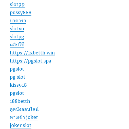
slot99
pussy888
บาคาร่า
slotxo
slotpg
คลิปโป๊
https://1xbetth.win
https://pgslot.spa
pgslot
pg slot
kiss918
pgslot
188betth
ดูหนังออนไลน์
ทางเข้า joker
joker slot