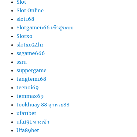
Slot
Slot Online
slot168
Slotgame666 เข้าสู่ระบบ
Slotxo
slotxo24hr
ssgame666
ssru
suppergame
tangtem168
teenoi69
temmax69
tookhuay 88 ถูกหวย88
ufa11bet
ufa191 ทางเข้า
Ufa89bet