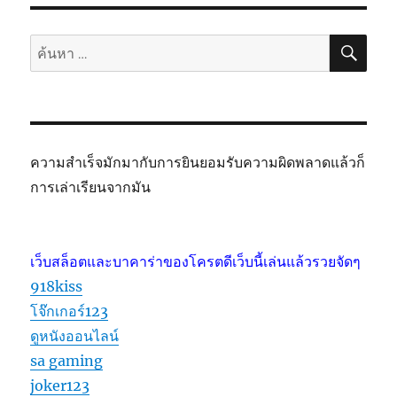
ค้นห
ค้นหา:
ความสำเร็จมักมากับการยินยอมรับความผิดพลาดแล้วก็
การเล่าเรียนจากมัน
เว็บสล็อตและบาคาร่าของโครตดีเว็บนี้เล่นแล้วรวยจัดๆ
918kiss
โจ๊กเกอร์123
ดูหนังออนไลน์
sa gaming
joker123