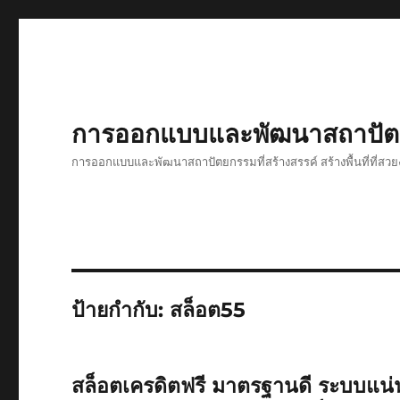
การออกแบบและพัฒนาสถาปัตยก
การออกแบบและพัฒนาสถาปัตยกรรมที่สร้างสรรค์ สร้างพื้นที่ที่สวย
ป้ายกำกับ:
สล็อต55
สล็อตเครดิตฟรี มาตรฐานดี ระบบแ