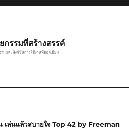
รรมที่สร้างสรรค์
งามและฟังก์ชันการใช้งานที่ยอดเยี่ยม
น่น เล่นแล้วสบายใจ Top 42 by Freeman