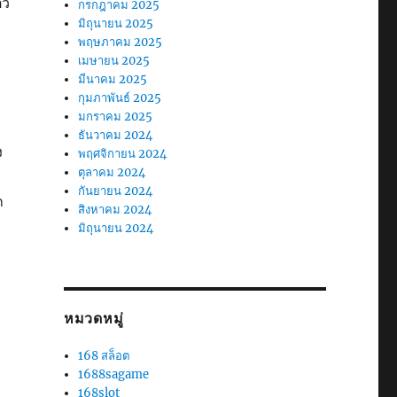
ัว
กรกฎาคม 2025
มิถุนายน 2025
พฤษภาคม 2025
เมษายน 2025
มีนาคม 2025
กุมภาพันธ์ 2025
มกราคม 2025
ธันวาคม 2024
ง
พฤศจิกายน 2024
ตุลาคม 2024
กันยายน 2024
ก
สิงหาคม 2024
มิถุนายน 2024
หมวดหมู่
168 สล็อต
1688sagame
168slot