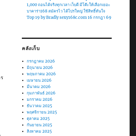
1,000 ถอนได้จริงทุกเวลา เว็บดี มีโต๊ะให้เลือกเยอะ
บาคาร่า168 สมัครไว ได้โปรใหญ่ ใช้สิทธิ์ทันใจ
Top 19 by Bradly sexy168c.com 16 กรกฎา 69
คลังเก็บ
กรกฎาคม 2026
มิถุนายน 2026
พฤษภาคม 2026
คร
เมษายน 2026
มีนาคม 2026
กุมภาพันธ์ 2026
มกราคม 2026
ธันวาคม 2025
พฤศจิกายน 2025
ตุลาคม 2025
กันยายน 2025
สิงหาคม 2025