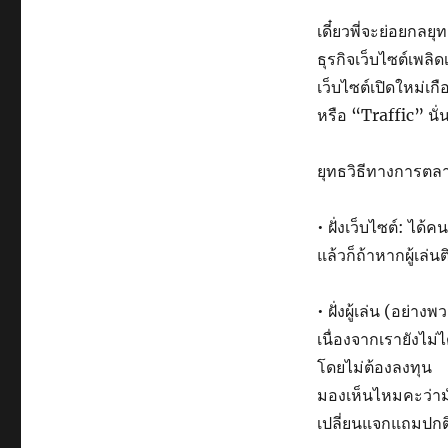
เดี๋ยวพี่จะย่อยกลย
ธุรกิจเว็บไซต์เพลิ
เว็บไซต์เปิดใหม่เกือ
หรือ “Traffic” นั่
ยุทธวิธีทางการตลา
• ฝั่งเว็บไซต์: ไ
แล้วก็ถ้าหากผู้เล
• ฝั่งผู้เล่น (อย
เนื่องจากเรายังไม่
โดยไม่ต้องลงทุน
มองเห็นไหมคะว่ามั
เปลี่ยนแจกแถมปกต