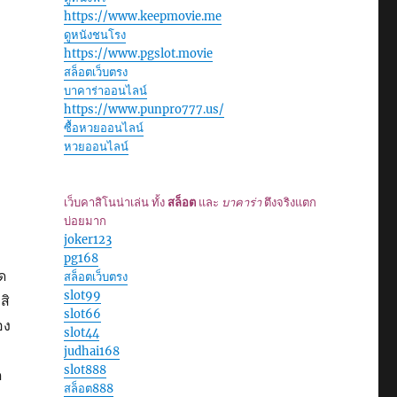
https://www.keepmovie.me
ดูหนังชนโรง
https://www.pgslot.movie
สล็อตเว็บตรง
บาคาร่าออนไลน์
https://www.punpro777.us/
ซื้อหวยออนไลน์
หวยออนไลน์
ๆ
เว็บคาสิโนน่าเล่น ทั้ง
สล็อต
และ
บาคาร่า
ตึงจริงแตก
บ่อยมาก
joker123
pg168
ด
สล็อตเว็บตรง
slot99
สิ
slot66
อง
slot44
judhai168
slot888
ด
สล็อต888