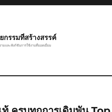
รรมที่สร้างสรรค์
งามและฟังก์ชันการใช้งานที่ยอดเยี่ยม
์แท้ ครบทุกการเดิมพัน Top