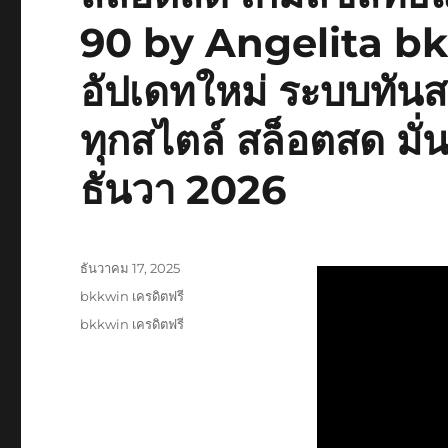
90 by Angelita bkk
อัปเดทใหม่ ระบบทันส
ทุกสไตล์ สล็อตสด มั
ธันวา 2026
เขียน
ธันวาคม 17, 2025
เมื่อ
หมวด
bkkwin เครดิตฟรี
หมู่
ป้าย
bkkwin เครดิตฟรี
กำกับ