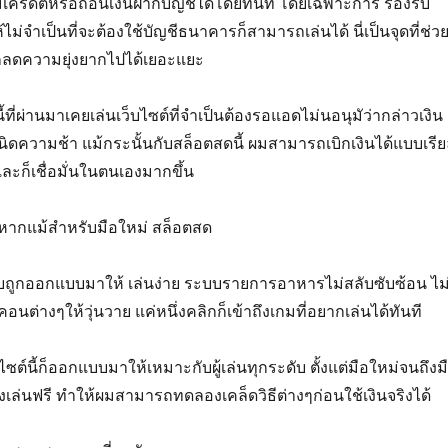
มเครดิตหรือถอนเงินฝากบัญชีได้โดยทันที โดยเฉพาะการ รองรับ
ม่จำเป็นที่จะต้องใช้บัญชีธนาคารก็สามารถเล่นได้ นี่เป็นจุดที่ช่ว
ก็ลดความยุ่งยากไปได้เยอะแยะ
้ที่ผ่านมาเคยเล่นเว็บไซต์ที่จำเป็นต้องรอแอดไม่นอนุมัว่ากล่าวเงิน
ิดความช้า แม้กระนั้นกับสล็อตสดนี้ ผมสามารถเบิกเงินได้แบบเรี
และก็เชื่อมั่นในตนเองมากขึ้น
าย หากแม้สำหรับมือใหม่ สล็อตสด
็บถูกออกแบบมาให้ เล่นง่าย ระบบรายการอาหารไม่สลับซับซ้อน ไม
นต่างๆให้วุ่นวาย แค่หนึ่งคลิกก็เข้าถึงเกมที่อยากเล่นได้ทันที
ต์นี้ก็ออกแบบมาให้เหมาะกับผู้เล่นทุกระดับ ตั้งแต่มือใหม่จนถึงม
ล่นฟรี ทำให้ผมสามารถทดลองเคล็ดวิธีต่างๆก่อนใช้เงินจริงได้