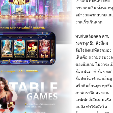
เข้าเล่นไปจนกระทั่ง
การถอนเงิน ทั้งหมดท
อย่างสะดวกสบายและ
รวดเร็วเกินคาด
พบกับสล็อตสด ครบ
วงจรทุกธีม สิ่งที่ผม
จับใจตั้งแต่ทีแรกมอง
เห็นคือ ความครบวงจ
ของธีมเกม ไม่ว่าจะเป
ธีมแฟนตาซี ธีมของก
ธีมสัตว์น่ารักน่าเอ็นดู
หรือธีมย้อนยุค ทุกธีม
ภาพกราฟิกสวยงาม
เอฟเฟกต์เสียงสมจริง
สมจัง ทำให้เมื่อใด