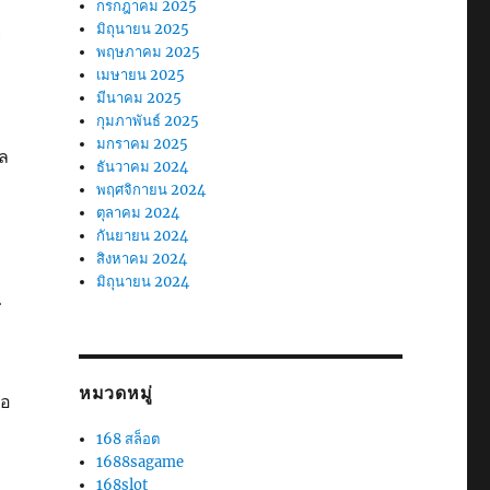
กรกฎาคม 2025
มิถุนายน 2025
ย
พฤษภาคม 2025
เมษายน 2025
มีนาคม 2025
กุมภาพันธ์ 2025
มกราคม 2025
ยล
ธันวาคม 2024
พฤศจิกายน 2024
ตุลาคม 2024
กันยายน 2024
สิงหาคม 2024
มิถุนายน 2024
่
หมวดหมู่
ือ
168 สล็อต
1688sagame
168slot