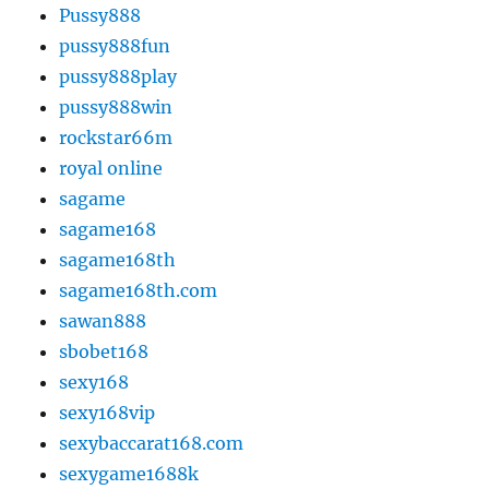
Pussy888
pussy888fun
pussy888play
pussy888win
rockstar66m
royal online
sagame
sagame168
sagame168th
sagame168th.com
sawan888
sbobet168
sexy168
sexy168vip
sexybaccarat168.com
sexygame1688k