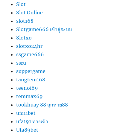
Slot
Slot Online
slot168
Slotgame666 เข้าสู่ระบบ
Slotxo
slotxo24hr
ssgame666
ssru
suppergame
tangtem168
teenoi69
temmax69
tookhuay 88 ถูกหวย88
ufa11bet
ufa191 ทางเข้า
Ufa89bet