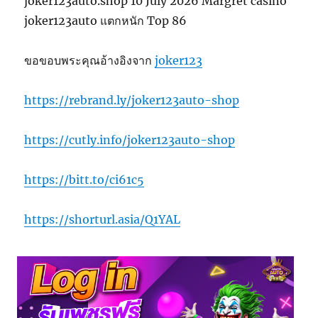
joker123auto.shop 10 July 2026 Margret casino
joker123auto แตกหนัก Top 86
ขอขอบพระคุณอ้างอิงจาก
joker123
https://rebrand.ly/joker123auto-shop
https://cutly.info/joker123auto-shop
https://bitt.to/ci61c5
https://shorturl.asia/Q1YAL