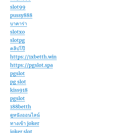
slot99
pussy888
บาคาร่า
slotxo
slotpg
คลิปโป๊
https://1xbetth.win
https://pgslot.spa
pgslot
pg slot
kiss918
pgslot
188betth
ดูหนังออนไลน์
ทางเข้า joker
joker slot