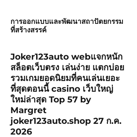
การออกแบบและพัฒนาสถาปัตยกรรม
ที่สร้างสรรค์
Joker123auto webแจกหนัก
สล็อตเว็บตรง เล่นง่าย แตกบ่อย
รวมเกมยอดนิยมที่คนเล่นเยอะ
ที่สุดตอนนี้ casino เว็บใหญ่
ใหม่ล่าสุด Top 57 by
Margret
joker123auto.shop 27 ก.ค.
2026