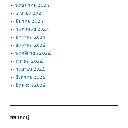
พฤษภาคม 2025
เมษายน 2025
มีนาคม 2025
กุมภาพันธ์ 2025
มกราคม 2025
ธันวาคม 2024
พฤศจิกายน 2024
ตุลาคม 2024
กันยายน 2024
สิงหาคม 2024
มิถุนายน 2024
หมวดหมู่