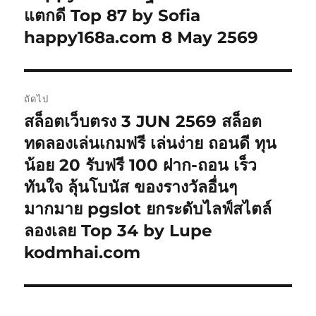
แตกดี Top 87 by Sofia
happy168a.com 8 May 2569
ถัดไป
สล็อตเว็บตรง 3 JUN 2569 สล็อต
เรื่อง
ต่อ
ทดลองเล่นเกมฟรี เล่นง่าย ถอนดี ทุน
ไป:
น้อย 20 รับฟรี 100 ฝาก-ถอน เร็ว
ทันใจ ลุ้นโบนัส ของรางวัลอื่นๆ
มากมาย pgslot ยกระดับไลฟ์สไตล์
ลองเลย Top 34 by Lupe
kodmhai.com