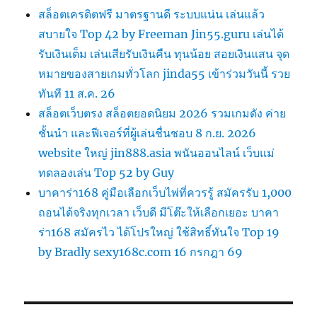
สล็อตเครดิตฟรี มาตรฐานดี ระบบแน่น เล่นแล้ว
สบายใจ Top 42 by Freeman Jin55.guru เล่นได้
รับเงินเต็ม เล่นเสียรับเงินคืน ทุนน้อย สอยเงินแสน จุด
หมายของสายเกมทั่วโลก jinda55 เข้าร่วมวันนี้ รวย
ทันที 11 ส.ค. 26
สล็อตเว็บตรง สล็อตยอดนิยม 2026 รวมเกมดัง ค่าย
ชั้นนำ และฟีเจอร์ที่ผู้เล่นชื่นชอบ 8 ก.ย. 2026
website ใหญ่ jin888.asia พนันออนไลน์ เว็บแม่
ทดลองเล่น Top 52 by Guy
บาคาร่า168 คู่มือเลือกเว็บไพ่ที่ควรรู้ สมัครรับ 1,000
ถอนได้จริงทุกเวลา เว็บดี มีโต๊ะให้เลือกเยอะ บาคา
ร่า168 สมัครไว ได้โปรใหญ่ ใช้สิทธิ์ทันใจ Top 19
by Bradly sexy168c.com 16 กรกฎา 69