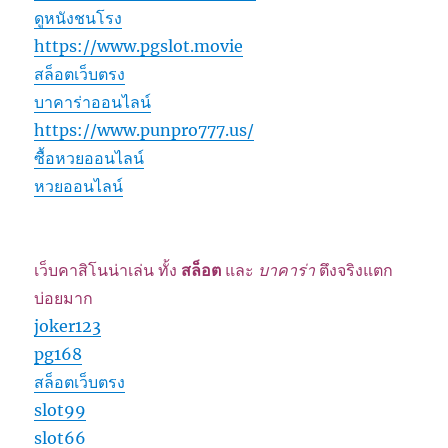
ดูหนังชนโรง
https://www.pgslot.movie
สล็อตเว็บตรง
บาคาร่าออนไลน์
https://www.punpro777.us/
ซื้อหวยออนไลน์
หวยออนไลน์
เว็บคาสิโนน่าเล่น ทั้ง
สล็อต
และ
บาคาร่า
ตึงจริงแตก
บ่อยมาก
joker123
pg168
สล็อตเว็บตรง
slot99
slot66