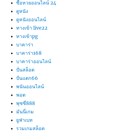
ซื้อหวยออนไลน์ 24
ดูหนัง
ดูหนังออนไลน์
ทางเข้า live22
ทางเข้าpg
บาคาร่า
บาคาร่า168
บาคาร่าออนไลน์
ปั่นสล็อต
ปั่นแตก66
พนันออนไลน์
พอต
พุซซี่888
มันนี่เกม
ยูฟ่าเบท
รวมเกมสล็อต