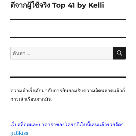
ตีจากผู้ใช้จริง Top 41 by Kelli
ค้นห
ค้นหา:
ความสำเร็จมักมากับการยินยอมรับความผิดพลาดแล้วก็
การเล่าเรียนจากมัน
เว็บสล็อตและบาคาร่าของโครตดีเว็บนี้เล่นแล้วรวยจัดๆ
918kiss