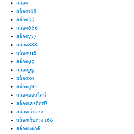
สล็อต
สล็อต168
สล็อต55
สล็อต666
สล็อต777
สล็อต888
สล็อต918
สล็อต99
สล็อตpg
สล็อตxo
สล็อตยูฟ่า
สล็อตออนไลน์
สล็อตเครดิตฟรี
สล็อตเว็บตรง
สล็อตเว็บตรง 168
สล็อตแตกดี