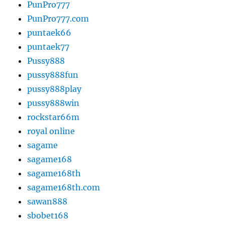
PunPro777
PunPro777.com
puntaek66
puntaek77
Pussy888
pussy888fun
pussy888play
pussy888win
rockstar66m
royal online
sagame
sagame168
sagame168th
sagame168th.com
sawan888
sbobet168