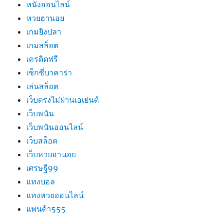
หนังออนไลน์
หวยฮานอย
เกมยิงปลา
เกมสล็อต
เครดิตฟรี
เซ็กซี่บาคาร่า
เล่นสล็อต
เว็บตรงไม่ผ่านเอเย่นต์
เว็บพนัน
เว็บพนันออนไลน์
เว็บสล็อต
เว็บหวยฮานอย
เศรษฐี99
แทงบอล
แทงหวยออนไลน์
แพนด้า555