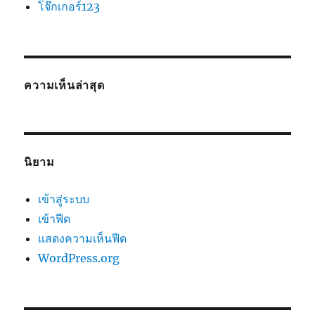
โจ๊กเกอร์123
ความเห็นล่าสุด
นิยาม
เข้าสู่ระบบ
เข้าฟีด
แสดงความเห็นฟีด
WordPress.org