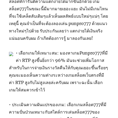
สล็อตที่การันตีความแตกง่ายได้มากขึ้นอีกด้วย เกม
สล็อต777ในขณะนี้มีมากมายเยอะแยะ มันไม่มีเกมไหน
ที่จะใช้เคล็ดลับเดิมๆแล้วเห็นผลลัพธ์แบบใหม่ๆแน่ๆ โดย
เหตุนี้ คุณจำเป็นที่จะต้องลองเล่น punpro777 ด้วยแนว
ทางใหม่ๆไปด้วย รับประกันเลยว่า แตกง่ายได้เงินจริง
แน่นอนครับผม ถ้าเกิดต้องการรู้ มาลองกันเลย!
• เลือกเกมให้เหมาะสม: มองหาเกมPunpro777ที่มี
ค่า RTP สูงขึ้นยิ่งกว่า 96% มันจะช่วยเพิ่มโอกาส
สำหรับในการจ่ายเงินรางวัลคืนให้กับคุณเยอะขึ้นเรื่อยๆ
คุณจะมองเห็นความต่างระหว่างเกมสล็อตเว็บตรงที่มี
ค่า RTP สูงกับไม่สูงเลยล่ะครับผม เพราะฉะนั้น เลือก
เกมให้สมควรเข้าไว้
• ประเมินความผันแปรของเกม: เลือกเกมสล็อต777ที่มี
ความปั่นป่วนเหมาะกับสไตล์การเล่นสล็อต777ของ