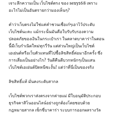
เจาะลึกความเป็น เว็บไซต์ตรง ของ sexy168 เพราะ
อะไรไม่เป็นอันตรายกว่ามองเห็นๆ?
คำว่าเว็บตรงไม่ใช่แค่คำชวนเชื่อเก๋ๆเอาไว้ประดับ
เว็บไซต์นะคะ แม้กระนั้นมันคือใบรับรับรองความ
ปลอดภัยของเงินในกระเป๋าเรา ในตลาดบาคาร่าในตอน
นี้มีเว็บกำเนิดใหม่ทุกวี่วัน แต่ส่วนใหญ่เป็นเว็บไซต์
เอเย่นต์หรือเว็บตัวแทนที่ไปซื้อลิขสิทธิ์ต่อมาอีกครั้ง ซึ่ง
การเสี่ยงเป็นอย่างไร? วันดีคืนดีบวกหนักๆเป็นแสน
เว็บไซต์เอเย่นต์ปิดหนีซะงั้น! แต่ว่าที่นี่เป็นของจริง
ลิขสิทธิ์แท้ มั่นคงระดับสากล
เว็บไซต์พวกเราส่งตรงจากค่ายแม่ มีใบอนุมัติประกอบ
ธุรกิจคาสิโนออนไลน์อย่างถูกต้องโดยชอบด้วย
กฎหมายสากล เซ็กซี่บาคาร่า ระบบการออกผลรางวัล