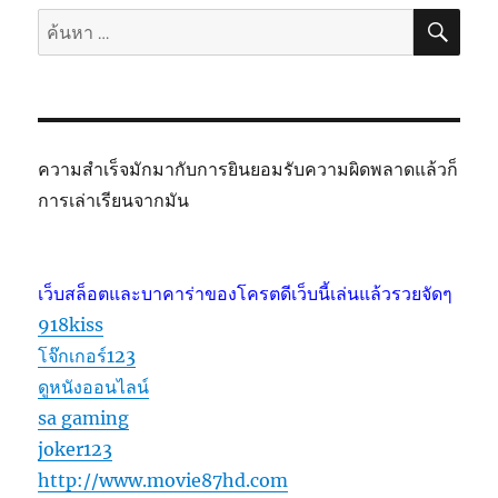
ค้นห
ค้นหา:
ความสำเร็จมักมากับการยินยอมรับความผิดพลาดแล้วก็
การเล่าเรียนจากมัน
เว็บสล็อตและบาคาร่าของโครตดีเว็บนี้เล่นแล้วรวยจัดๆ
918kiss
โจ๊กเกอร์123
ดูหนังออนไลน์
sa gaming
joker123
http://www.movie87hd.com