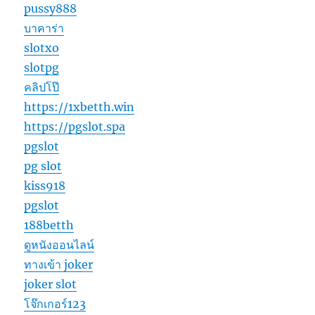
pussy888
บาคาร่า
slotxo
slotpg
คลิปโป๊
https://1xbetth.win
https://pgslot.spa
pgslot
pg slot
kiss918
pgslot
188betth
ดูหนังออนไลน์
ทางเข้า joker
joker slot
โจ๊กเกอร์123