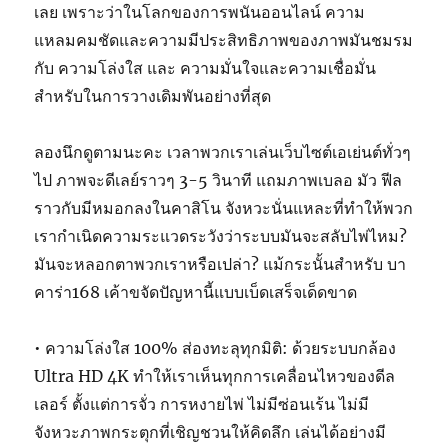
เลย เพราะว่าในโลกของการพนันออนไลน์ ความ
แหลมคมชัดและความมีประสิทธิภาพของภาพมันชมรม
กับ ความโล่งใส และ ความมั่นใจและความเชื่อมั่น
สำหรับในการวางเดิมพันอย่างที่สุด
ลองนึกดูตามนะคะ เวลาพวกเราเล่นเว็บไซต์เอเย่นต์ทั่วๆ
ไป ภาพจะดีเลย์ราวๆ 3-5 วินาที แถมภาพเบลอ มัว ฟีล
ราวกับมีหมอกลงในคาสิโน จังหวะนั่นแหละที่ทำให้พวก
เรากำเนิดความระแวดระวังว่าระบบมันจะสลับไพ่ไหม?
มันจะหลอกตาพวกเราหรือเปล่า? แม้กระนั้นสำหรับ บา
คาร่า168 เค้าขจัดปัญหานี้แบบเบ็ดเสร็จเด็ดขาด
• ความโล่งใส 100% ส่องทะลุทุกมิติ: ด้วยระบบกล้อง
Ultra HD 4K ทำให้เราเห็นทุกการเคลื่อนไหวของดีล
เลอร์ ตั้งแต่การจั่ว การหงายไพ่ ไม่มีซ่อนเร้น ไม่มี
จังหวะภาพกระตุกที่เชิญชวนให้คิดลึก เล่นได้อย่างมี