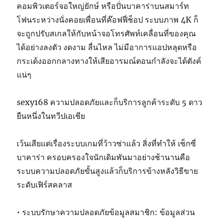
คอมพิวเตอร์จอใหญ่ยักษ์ หรือปั่นบาคาร่าบนสมาร์ท
โฟนระหว่างนั่งคอยเพื่อนที่ค๊อฟฟี่ช็อป ระบบภาพ 4K ก็
จะถูกปรับสเกลให้กับหน้าจอโทรศัพท์เคลื่อนที่ของคุณ
ได้อย่างลงตัว งดงาม ลื่นไหล ไม่มีอาการแอปหลุดหรือ
กระเด้งออกกลางทางให้เสียอารมณ์ตอนกำลังจะได้ตังค์
แน่ๆ
sexy168 ความปลอดภัยและก็บริการลูกค้าระดับ 5 ดาว
ยืนหนึ่งในทวีปเอเชีย
เว้นเสียแต่เรื่องระบบเกมที่ว้าวซ่าแล้ว สิ่งที่ทำให้ เซ็กซี่
บาคาร่า ครอบครองใจนักเดิมพันมาอย่างช้านานคือ
ระบบความปลอดภัยขั้นสูงแล้วก็บริการข้างหลังวิธีขาย
ระดับเฟิร์สคลาส
• ระบบรักษาความปลอดภัยข้อมูลสมาชิก: ข้อมูลส่วน