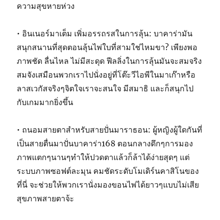
ความสุขหายห่วง
• อินเนอร์มาเต็ม เพิ่มอรรถรสในการลุ้น: บาคาร่ามัน
สนุกสนานที่สุดตอนลุ้นไพ่ใบที่สามใช่ไหมขา? เพียงพอ
ภาพชัด ลื่นไหล ไม่มีสะดุด ฟีลลิ่งในการลุ้นมันจะสมจริง
สมจังเสมือนพวกเราไปนั่งอยู่ที่โต๊ะวีไอพีในมาเก๊าหรือ
ลาสเวกัสจริงๆจิตใจเราจะสนใจ มีสมาธิ และก็สนุกไป
กับเกมมากยิ่งขึ้น
• ถนอมสายตาสำหรับสายปั่นมาราธอน: ผู้หญิงผู้ใดกันที่
เป็นสายตื่นมาปั่นบาคาร่า168 ตอนกลางดึกๆการมอง
ภาพแตกๆนานๆทำให้ปวดตาแล้วก็ล้าได้ง่ายสุดๆ แต่
ระบบภาพซอฟต์ละมุน คมชัดระดับโมเดิร์นคาสิโนของ
ที่นี่ จะช่วยให้พวกเรานั่งมองขอนไพ่ได้ยาวๆแบบไม่เสีย
สุขภาพสายตาจ้ะ