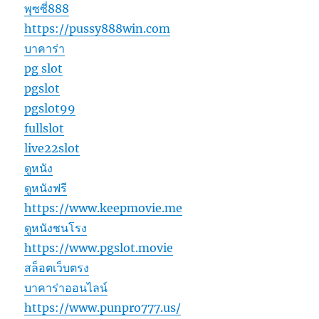
พุซซี่888
https://pussy888win.com
บาคาร่า
pg slot
pgslot
pgslot99
fullslot
live22slot
ดูหนัง
ดูหนังฟรี
https://www.keepmovie.me
ดูหนังชนโรง
https://www.pgslot.movie
สล็อตเว็บตรง
บาคาร่าออนไลน์
https://www.punpro777.us/