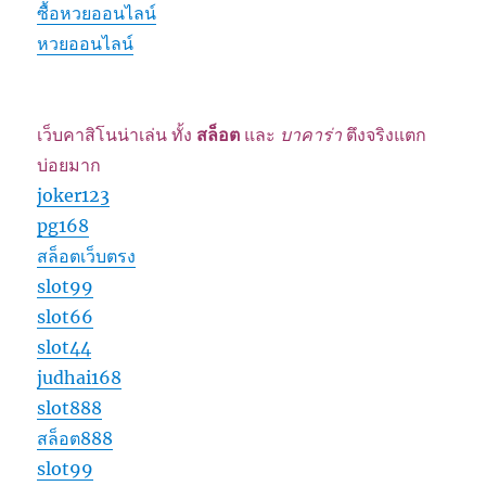
ซื้อหวยออนไลน์
หวยออนไลน์
เว็บคาสิโนน่าเล่น ทั้ง
สล็อต
และ
บาคาร่า
ตึงจริงแตก
บ่อยมาก
joker123
pg168
สล็อตเว็บตรง
slot99
slot66
slot44
judhai168
slot888
สล็อต888
slot99