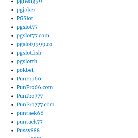
pgheng99
pgjoker
PGSlot
pgslot77
pgslot77.com
pgslot9999.co
pgslotfish
pgslotth
pokbet
PunPro66
PunPro66.com
PunPro777
PunPro777.com
puntaek66
puntaek77
Pussy888