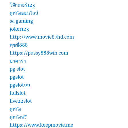
โจ๊กเกอร์123
ดูหนังออนไลน์
sa gaming
joker123
http://www.movie87hd.com
พุซซี่888
https://pussy888win.com
บาคาร่า
pg slot
pgslot
pgslot99
fullslot
live22slot
ดูหนัง
ดูหนังฟรี
https://www.keepmovie.me