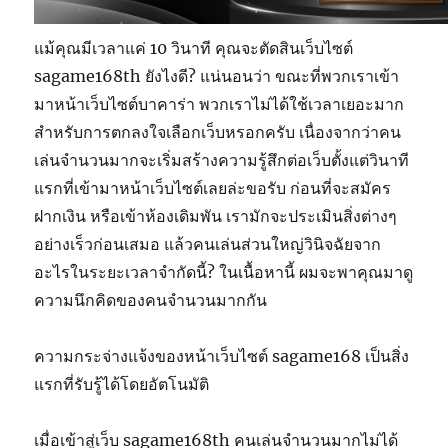
แม้คุณมีเวลาแค่ 10 วินาที คุณจะตัดสินเว็บไซต์
sagame168th ยังไงดี? แน่นอนว่า ขณะที่พวกเราเข้า
มาหน้าเว็บไซต์บาคาร่า พวกเราไม่ได้ใช้เวลาเยอะมาก
สำหรับการตกลงใจเลือกเว็บหรอกครับ เนื่องจากว่าคน
เล่นจำนวนมากจะเริ่มสร้างความรู้สึกต่อเว็บตั้งแต่วินาที
แรกที่เข้ามาหน้าเว็บไซต์เลยล่ะขอรับ ก่อนที่จะสมัคร
ฝากเงิน หรือเข้าห้องเดิมพัน เรามักจะประเมินสิ่งต่างๆ
อย่างเร็วก่อนเสมอ แล้วคนเล่นส่วนใหญ่วินิจฉัยจาก
อะไรในระยะเวลาจำกัดนี้? ในเนื้อหานี้ ผมจะพาคุณมาดู
ความนึกคิดของคนจำนวนมากกัน
ความกระจ่างแจ้งของหน้าเว็บไซต์ sagame168 เป็นสิ่ง
แรกที่รับรู้ได้โดยอัตโนมัติ
เมื่อเข้าสู่เว็บ sagame168th คนเล่นจำนวนมากไม่ได้