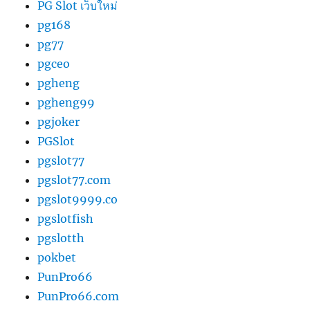
PG Slot เว็บใหม่
pg168
pg77
pgceo
pgheng
pgheng99
pgjoker
PGSlot
pgslot77
pgslot77.com
pgslot9999.co
pgslotfish
pgslotth
pokbet
PunPro66
PunPro66.com