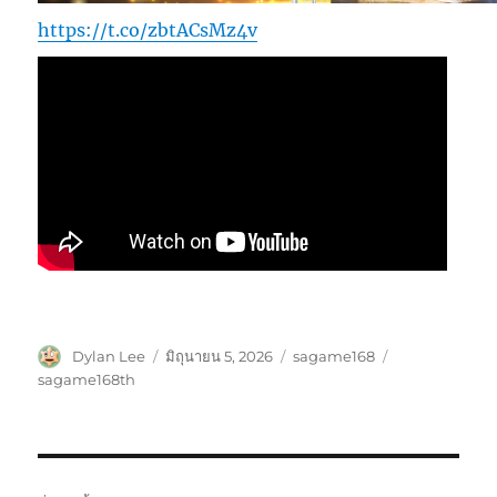
https://t.co/zbtACsMz4v
ผู้
เขียน
หมวด
ป้าย
Dylan Lee
มิถุนายน 5, 2026
sagame168
เขียน
เมื่อ
หมู่
กำกับ
sagame168th
แนะแนว