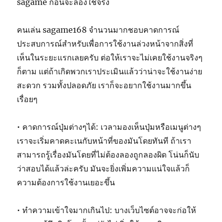
sagame ก่อนจะลองใช้จริง
คนเล่น sagame168 จำนวนมากชอบคาดการณ์
ประสบการณ์สำหรับเพื่อการใช้งานล่วงหน้าจากสิ่งที่
เห็นในระยะแรกเลยครับ ต่อให้เราจะไม่เคยใช้งานจริงๆ
ก็ตาม แต่ถ้าเกิดพวกเราประเมินแล้วว่าน่าจะใช้งานง่าย
สะดวก รวมทั้งปลอดภัย เราก็จะอยากใช้งานมากขึ้น
เรื่อยๆ
• คาดการณ์ปุ่มต่างๆได้: เวลามองเห็นปุ่มหรือเมนูต่างๆ
เราจะเริ่มคาดคะเนกับหน้าที่ของมันโดยทันที ถ้าเรา
สามารถรู้เรื่องมันโดยที่ไม่ต้องลองถูกลองผิด โน่นก็นับ
ว่าสอบได้แล้วล่ะครับ มันจะยิ่งเพิ่มความแน่ใจแล้วก็
ความต้องการใช้งานเยอะขึ้น
• ทำความเข้าใจมากเกินไป: บางเว็บไซต์อาจจะก่อให้