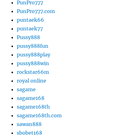
PunPro777
PunPro777.com
puntaek66
puntaek77
Pussy888
pussy888fun
pussy888play
pussy888win
rockstar66m
royal online
sagame
sagame168
sagame168th
sagame168th.com
sawan888
sbobet168