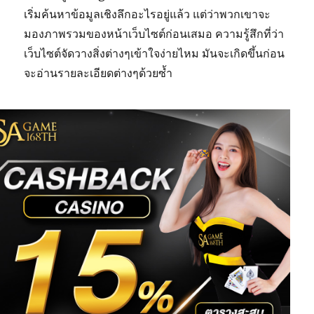
เริ่มค้นหาข้อมูลเชิงลึกอะไรอยู่แล้ว แต่ว่าพวกเขาจะ
มองภาพรวมของหน้าเว็บไซต์ก่อนเสมอ ความรู้สึกที่ว่า
เว็บไซต์จัดวางสิ่งต่างๆเข้าใจง่ายไหม มันจะเกิดขึ้นก่อน
จะอ่านรายละเอียดต่างๆด้วยซ้ำ