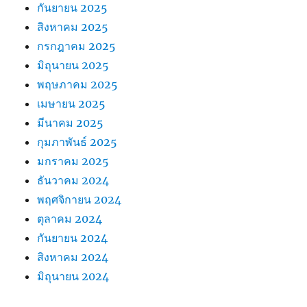
กันยายน 2025
สิงหาคม 2025
กรกฎาคม 2025
มิถุนายน 2025
พฤษภาคม 2025
เมษายน 2025
มีนาคม 2025
กุมภาพันธ์ 2025
มกราคม 2025
ธันวาคม 2024
พฤศจิกายน 2024
ตุลาคม 2024
กันยายน 2024
สิงหาคม 2024
มิถุนายน 2024