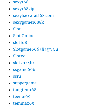
sexy168
sexy168vip
sexybaccarat168.com
sexygame1688k
Slot
Slot Online
slot168
Slotgame666 เข้าสู่ระบบ
Slotxo
slotxo24hr
ssgame666
ssru
suppergame
tangtem168
teenoi69
temmax69