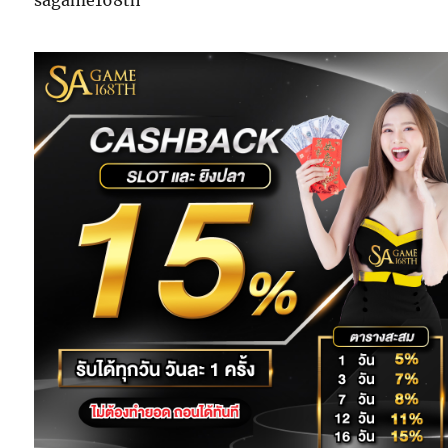
sagame168th