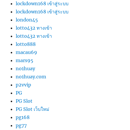
lockdown168 เข้าสู่ระบบ
lockdown168 เข้าสู่ระบบ
london45
lotto432 ทางเข้า
lotto432 ทางเข้า
lotto888
macau69
mars95
no1huay
no1huay.com
p2vvip
PG
PG Slot
PG Slot เว็บใหม่
pg168
pg77