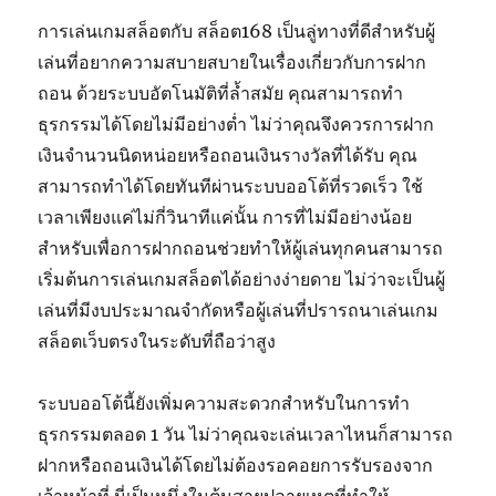
การเล่นเกมสล็อตกับ สล็อต168 เป็นลู่ทางที่ดีสำหรับผู้
เล่นที่อยากความสบายสบายในเรื่องเกี่ยวกับการฝาก
ถอน ด้วยระบบอัตโนมัติที่ล้ำสมัย คุณสามารถทำ
ธุรกรรมได้โดยไม่มีอย่างต่ำ ไม่ว่าคุณจึงควรการฝาก
เงินจำนวนนิดหน่อยหรือถอนเงินรางวัลที่ได้รับ คุณ
สามารถทำได้โดยทันทีผ่านระบบออโต้ที่รวดเร็ว ใช้
เวลาเพียงแค่ไม่กี่วินาทีแค่นั้น การที่ไม่มีอย่างน้อย
สำหรับเพื่อการฝากถอนช่วยทำให้ผู้เล่นทุกคนสามารถ
เริ่มต้นการเล่นเกมสล็อตได้อย่างง่ายดาย ไม่ว่าจะเป็นผู้
เล่นที่มีงบประมาณจำกัดหรือผู้เล่นที่ปรารถนาเล่นเกม
สล็อตเว็บตรงในระดับที่ถือว่าสูง
ระบบออโต้นี้ยังเพิ่มความสะดวกสำหรับในการทำ
ธุรกรรมตลอด 1 วัน ไม่ว่าคุณจะเล่นเวลาไหนก็สามารถ
ฝากหรือถอนเงินได้โดยไม่ต้องรอคอยการรับรองจาก