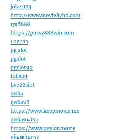
joker123
http://www.movie87hd.com
พุซซี่888
https://pussy888win.com
บาคาร่า
pg slot
pgslot
pgslot99
fullslot
live22slot
ดูหนัง
ดูหนังฟรี
https://www.keepmovie.me
ดูหนังชนโรง
https://www.pgslot.movie
สล็อตเว็บตรง