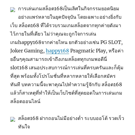
การเล่นเกมสล็อต168เป็นเลิศในกิจกรรมยอดนิยม
อย่างแพร่หลายในยุคปัจจุบัน โดยเฉพาะอย่างยิ่งกับ
เว็บ สล็อต168 ที่ได้รวบรวมเกมสล็อตจากทุกค่ายดังมา
ไว้ภายในที่เดียว ไม่ว่าคุณจะถูกใจการเล่น
เกมhappy168จากค่ายไหน ยกตัวอย่างเช่น PG SLOT,
Joker Gaming,
happy168
Pragmatic Play, หรือค่า
ยอื่นๆคุณสามารถเข้าถึงเกมสล็อตทุกเกมพอดีนี่
slot168 เสนอประสบการณ์การเล่นที่ครบครันและก็คุ้ม
ที่สุด พร้อมทั้งโปรโมชั่นที่หลากหลายให้เลือกสมัคร
ทันที บทความนี้จะพาคุณไปทำความรู้จักกับ สล็อต168
แล้วก็สาเหตุที่ทำให้เป็นเว็บไซต์ที่สุดยอดในการเล่นเกม
สล็อตออนไลน์
สล็อต168 ฝากถอนไม่มีอย่างต่ำ ระบบออโต้ รวดเร็ว
ทันใจ