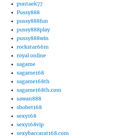
puntaek77
Pussy888
pussy888fun
pussy888play
pussy888win
rockstar66m
royal online
sagame
sagame168
sagame168th
sagame168th.com
sawan888
sbobet168
sexy168
sexy168vip
sexybaccarat168.com