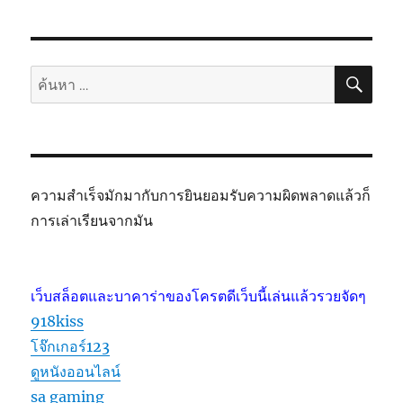
ค้นห
ค้นหา:
ความสำเร็จมักมากับการยินยอมรับความผิดพลาดแล้วก็
การเล่าเรียนจากมัน
เว็บสล็อตและบาคาร่าของโครตดีเว็บนี้เล่นแล้วรวยจัดๆ
918kiss
โจ๊กเกอร์123
ดูหนังออนไลน์
sa gaming