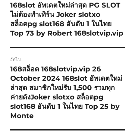
ก่อน
168slot อัพเดตใหม่ล่าสุด PG SLOT
หน้า:
ไม่ต้องทำเทิร์น Joker slotxo
สล็อตpg slot168 อันดับ 1 ในไทย
Top 73 by Robert 168slotvip.vip
ถัดไป
168สล็อต 168slotvip.vip 26
เรื่อง
ต่อ
October 2024 168slot อัพเดตใหม่
ไป:
ล่าสุด สมาชิกใหม่รับ 1,500 รวมทุก
ค่ายดังJoker slotxo สล็อตpg
slot168 อันดับ 1 ในไทย Top 25 by
Monte