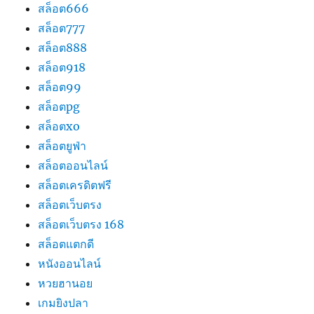
สล็อต666
สล็อต777
สล็อต888
สล็อต918
สล็อต99
สล็อตpg
สล็อตxo
สล็อตยูฟ่า
สล็อตออนไลน์
สล็อตเครดิตฟรี
สล็อตเว็บตรง
สล็อตเว็บตรง 168
สล็อตแตกดี
หนังออนไลน์
หวยฮานอย
เกมยิงปลา