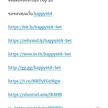
สล็อต168แจกบ่อย Top 20
ขอขอบคุณเว็บ
happy168
https://bit.ly/happy168-bet
https://rebrand.ly/happy168-bet
https://wow.in.th/happy168-bet
http://gg.gg/happy168-bet
https://t.co/MRTyFGzMgw
https://shorturl.asia/JK8HB