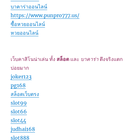
บาคาร่าออนไลน์
https://www.punpro777.us/
ซื้อหวยออนไลน์
หวยออนไลน์
เว็บคาสิโนน่าเล่น ทั้ง
สล็อต
และ
บาคาร่า
ตึงจริงแตก
บ่อยมาก
joker123
pg168
สล็อตเว็บตรง
slot99
slot66
slot44
judhai168
slot888