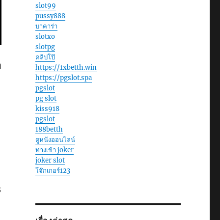
slot99
pussy888
บาคาร่า
slotxo
slotpg
คลิปโป๊
ๆ
https://1xbetth.win
https://pgslot.spa
pgslot
pg slot
kiss918
pgslot
188betth
ดูหนังออนไลน์
ทางเข้า joker
ม
joker slot
โจ๊กเกอร์123
3