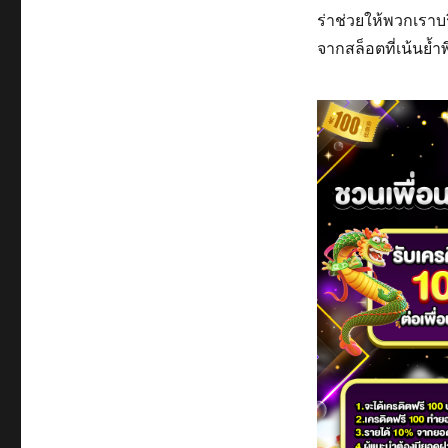
ร่าช่วยให้พวกเราบร
จากสล็อตที่เน้นย้ำ