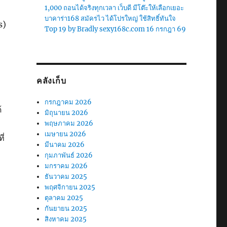
1,000 ถอนได้จริงทุกเวลา เว็บดี มีโต๊ะให้เลือกเยอะ
บาคาร่า168 สมัครไว ได้โปรใหญ่ ใช้สิทธิ์ทันใจ
s)
Top 19 by Bradly sexy168c.com 16 กรกฎา 69
คลังเก็บ
กรกฎาคม 2026
้
มิถุนายน 2026
พฤษภาคม 2026
เมษายน 2026
ี่
มีนาคม 2026
กุมภาพันธ์ 2026
มกราคม 2026
ธันวาคม 2025
พฤศจิกายน 2025
ตุลาคม 2025
กันยายน 2025
สิงหาคม 2025