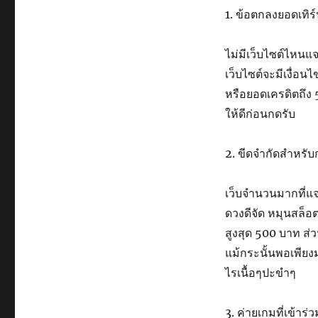
1. ข้อตกลงยอดเทิ
ไม่มีเว็บไซต์ไหนแ
เว็บไซต์จะมีเงื่อน
หรือยอดเครดิตถึง 5
ให้ดีก่อนกดรับ
2. ขีดจำกัดสำหรั
เว็บจำนวนมากที่แจ
ดวงดีจัด หมุนสล็อ
สูงสุด 500 บาท ส่ว
แม้กระนั้นพอเพียงม
ไรเนื้อๆปะขำๆ
3. ค่ายเกมที่เข้าร