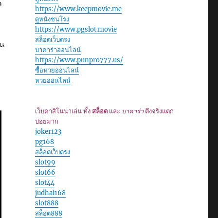
ล
https://www.keepmovie.me
ดูหนังชนโรง
https://www.pgslot.movie
สล็อตเว็บตรง
ุน
บาคาร่าออนไลน์
https://www.punpro777.us/
ซื้อหวยออนไลน์
หวยออนไลน์
เว็บคาสิโนน่าเล่น ทั้ง
สล็อต
และ
บาคาร่า
ตึงจริงแตก
บ่อยมาก
joker123
pg168
สล็อตเว็บตรง
slot99
slot66
slot44
judhai168
slot888
สล็อต888