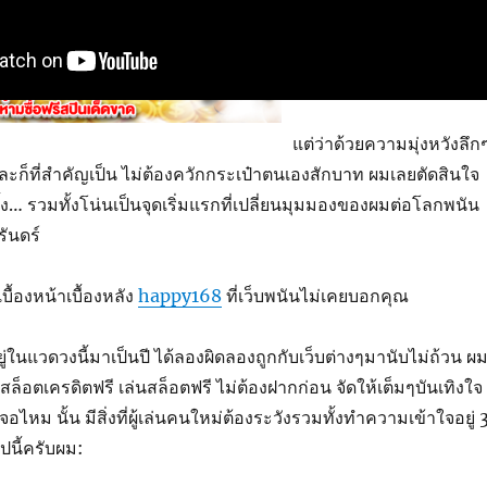
แต่ว่าด้วยความมุ่งหวังลึก
ะก็ที่สำคัญเป็น ไม่ต้องควักกระเป๋าตนเองสักบาท ผมเลยตัดสินใจ
้ง… รวมทั้งโน่นเป็นจุดเริ่มแรกที่เปลี่ยนมุมมองของผมต่อโลกพนัน
รันดร์
เบื้องหน้าเบื้องหลัง
happy168
ที่เว็บพนันไม่เคยบอกคุณ
ู่ในแวดวงนี้มาเป็นปี ได้ลองผิดลองถูกกับเว็บต่างๆมานับไม่ถ้วน ผ
็อตเครดิตฟรี เล่นสล็อตฟรี ไม่ต้องฝากก่อน จัดให้เต็มๆบันเทิงใจ
อไหม นั้น มีสิ่งที่ผู้เล่นคนใหม่ต้องระวังรวมทั้งทำความเข้าใจอยู่ 
ไปนี้ครับผม: