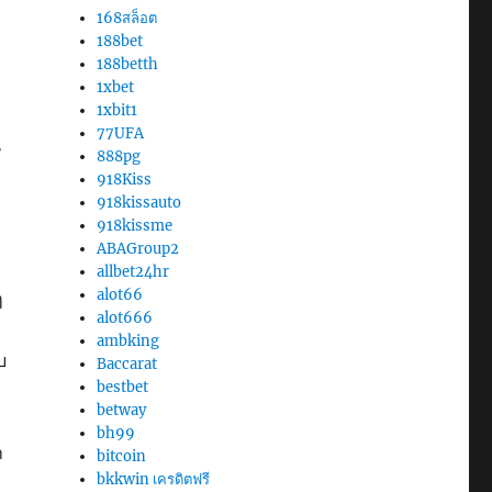
168สล็อต
188bet
188betth
1xbet
1xbit1
77UFA
น
888pg
918Kiss
918kissauto
918kissme
ABAGroup2
allbet24hr
alot66
ๆ
alot666
ambking
บ
Baccarat
bestbet
betway
bh99
ำ
bitcoin
bkkwin เครดิตฟรี